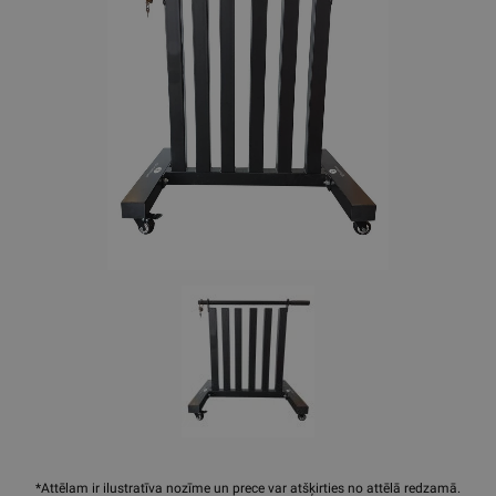
*Attēlam ir ilustratīva nozīme un prece var atšķirties no attēlā redzamā.