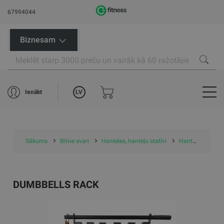
67994044
Biznesam
LV
Ienākt
Sākums
Brīvie svari
Hanteles, hanteļu statīvi
Hanteļu statīvi
DUMBBELLS RACK