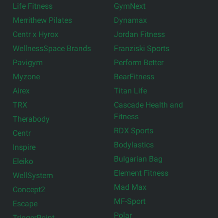
Life Fitness
GymNext
Merrithew Pilates
Dynamax
Centr x Hyrox
Jordan Fitness
WellnessSpace Brands
Franziski Sports
Pavigym
Perform Better
Myzone
BearFitness
Airex
Titan Life
TRX
Cascade Health and
Fitness
Therabody
RDX Sports
Centr
Bodylastics
Inspire
Bulgarian Bag
Eleiko
Element Fitness
WellSystem
Mad Max
Concept2
MF-Sport
Escape
Polar
TriggerPoint