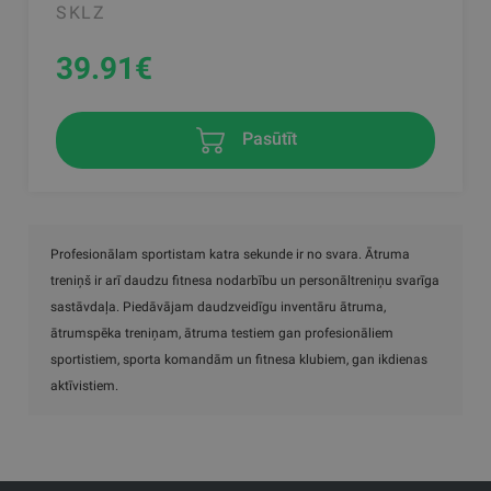
SKLZ
39.91
€
Pasūtīt
Profesionālam sportistam katra sekunde ir no svara. Ātruma
treniņš ir arī daudzu fitnesa nodarbību un personāltreniņu svarīga
sastāvdaļa. Piedāvājam daudzveidīgu inventāru ātruma,
ātrumspēka treniņam, ātruma testiem gan profesionāliem
sportistiem, sporta komandām un fitnesa klubiem, gan ikdienas
aktīvistiem.