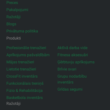
Preces
Pakalpojumi
Ražotāji
Blogs
Privātuma politika
Produkti
Profesionālie trenažieri
Aktīvā darba vide
Aprīkojums pašvaldībām
Fitnesa aksesuāri
Mājas trenažieri
Ģērbtuvju aprīkojums
Lietotie trenažieri
Brīvie svari
CrossFit inventārs
Grupu nodarbību
inventārs
Funkcionālais treniņš
Grīdas segumi
Fizio & Rehabilitācija
Basketbola inventārs
Ražotāji