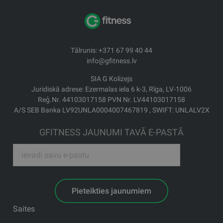
Tālrunis: +371 67 99 40 44
info@gfitness.lv
SIA G Kolizejs
Juridiskā adrese: Ezermalas iela 6 k-3, Rīga, LV-1006
Reģ.Nr. 44103017158 PVN Nr. LV44103017158
A/S SEB Banka LV92UNLA0004007467819 , SWIFT: UNLALV2X
GFITNESS JAUNUMI TAVĀ E-PASTĀ
Pieteikties jaunumiem
Saites