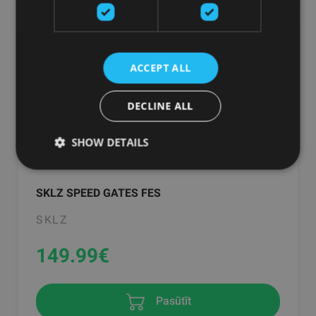
ACCEPT ALL
DECLINE ALL
SHOW DETAILS
SKLZ SPEED GATES FES
SKLZ
149.99
€
Pasūtīt