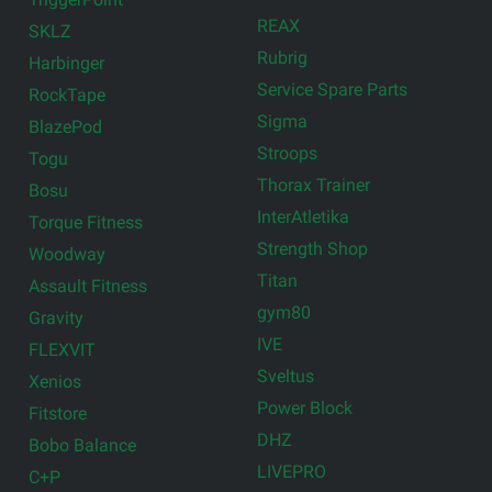
REAX
SKLZ
Rubrig
Harbinger
Service Spare Parts
RockTape
Sigma
BlazePod
Stroops
Togu
Thorax Trainer
Bosu
InterAtletika
Torque Fitness
Strength Shop
Woodway
Titan
Assault Fitness
gym80
Gravity
IVE
FLEXVIT
Sveltus
Xenios
Power Block
Fitstore
DHZ
Bobo Balance
LIVEPRO
C+P