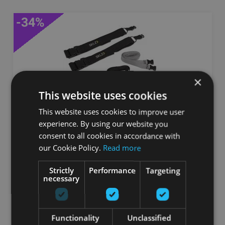
-34%
×
This website uses cookies
This website uses cookies to improve user
experience. By using our website you
SKLZ REACTION BELTS
consent to all cookies in accordance with
our Cookie Policy.
Read more
SKLZ
Strictly
Performance
Targeting
22.90
€
34.90 €
necessary
pievienot grozam
Functionality
Unclassified