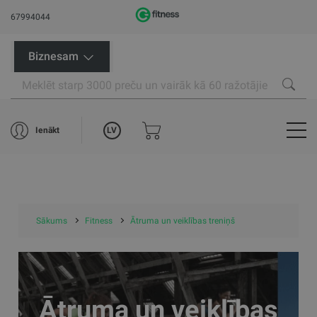
67994044
Biznesam
LV
Ienākt
Sākums
Fitness
Ātruma un veiklības treniņš
Ātruma un veiklības