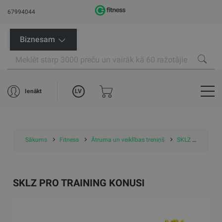
67994044
Biznesam
LV
Ienākt
Sākums
Fitness
Ātruma un veiklības treniņš
SKLZ Pro Training konusi
SKLZ PRO TRAINING KONUSI