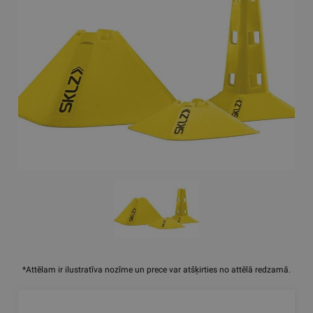
*Attēlam ir ilustratīva nozīme un prece var atšķirties no attēlā redzamā.