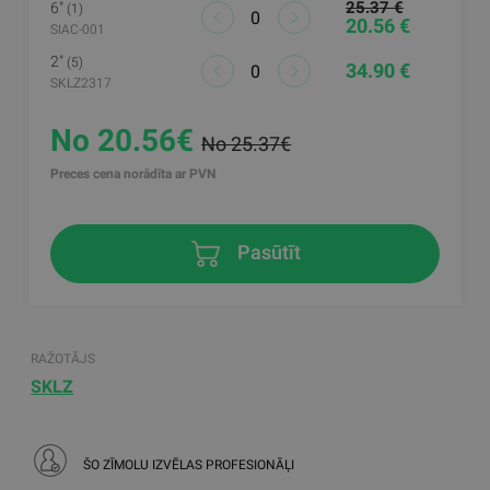
25.37 €
6"
(1)
20.56 €
SIAC-001
2"
(5)
34.90 €
SKLZ2317
No 20.56€
No 25.37€
Preces cena norādīta ar PVN
Pasūtīt
RAŽOTĀJS
SKLZ
ŠO ZĪMOLU IZVĒLAS PROFESIONĀĻI