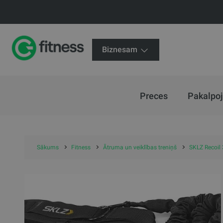
Biznesam
Preces
Pakalpo
Sākums
Fitness
Ātruma un veiklības treniņš
SKLZ Recoil