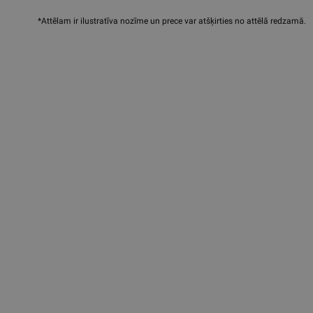
*Attēlam ir ilustratīva nozīme un prece var atšķirties no attēlā redzamā.