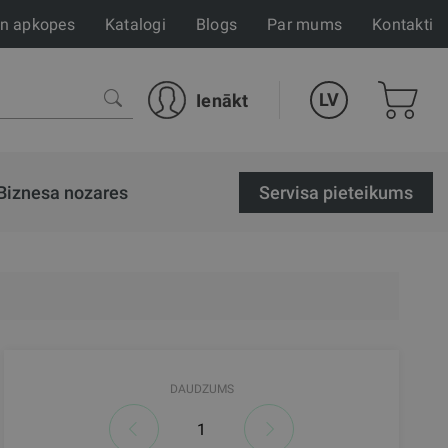
un apkopes
Katalogi
Blogs
Par mums
Kontakti
LV
Ienākt
Biznesa nozares
Servisa pieteikums
DAUDZUMS