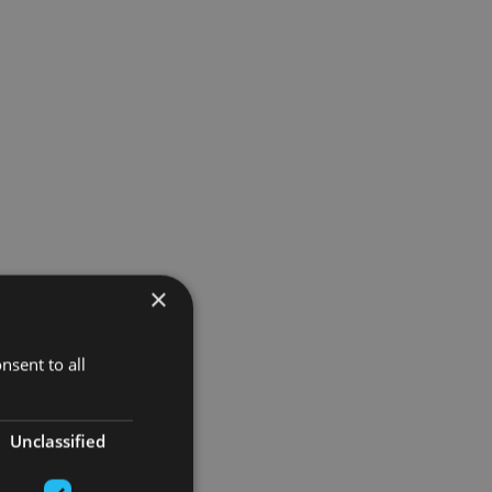
×
nsent to all
Unclassified