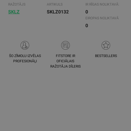
RAŽOTĀJS
ARTIKULS
IR RĪGAS NOLIKTAVĀ:
SKLZ
SKLZ0132
0
EIROPAS NOLIKTAVĀ
0
ŠO ZĪMOLU IZVĒLAS
FITSTORE IR
BESTSELLERS
PROFESIONĀĻI
OFICIĀLAIS
RAŽOTĀJA DĪLERIS