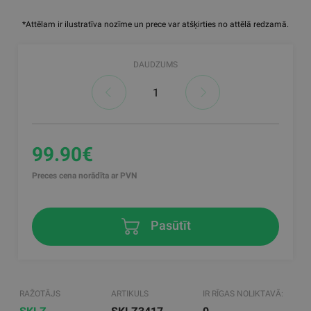
*Attēlam ir ilustratīva nozīme un prece var atšķirties no attēlā redzamā.
DAUDZUMS
99.90€
Preces cena norādīta ar PVN
Pasūtīt
RAŽOTĀJS
ARTIKULS
IR RĪGAS NOLIKTAVĀ: