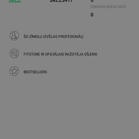
SKLZ
SKLZ3417
0
EIROPAS NOLIKTAVĀ
0
ŠO ZĪMOLU IZVĒLAS PROFESIONĀĻI
FITSTORE IR OFICIĀLAIS RAŽOTĀJA DĪLERIS
BESTSELLERS