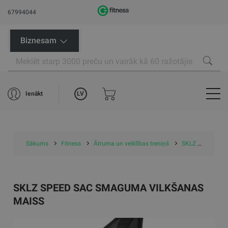
67994044
Biznesam
LV
Ienākt
Sākums
Fitness
Ātruma un veiklības treniņš
SKLZ Speed Sac smaguma vilkšanas maiss
SKLZ SPEED SAC SMAGUMA VILKŠANAS
MAISS