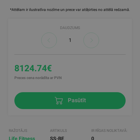
*Attēlam ir ilustratīva nozīme un prece var atšķirties no attēlā redzamā.
DAUDZUMS
8124.74€
Preces cena norādīta ar PVN
Pasūtīt
RAŽOTĀJS
ARTIKULS
IR RĪGAS NOLIKTAVĀ:
Life Fitness
SS-BE
0