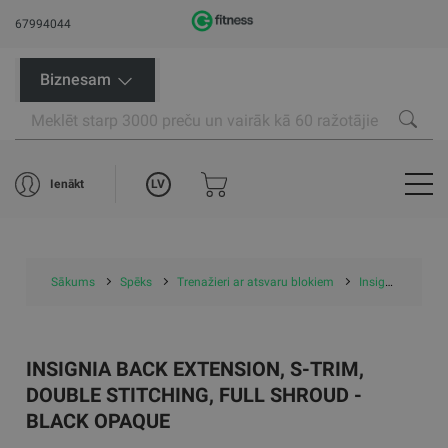
67994044
Biznesam
LV
Ienākt
Sākums
Spēks
Trenažieri ar atsvaru blokiem
Insignia Back Extension, S-Trim, Double Stitching, Full Shroud - Black Opaque
INSIGNIA BACK EXTENSION, S-TRIM,
DOUBLE STITCHING, FULL SHROUD -
BLACK OPAQUE