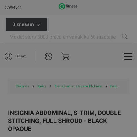
67994044
Biznesam
LV
Ienākt
Sākums
Spēks
Trenažieri ar atsvaru blokiem
Insignia Abdominal, S-Trim, Double Stitching, Full Shroud - Black Opaque
INSIGNIA ABDOMINAL, S-TRIM, DOUBLE
STITCHING, FULL SHROUD - BLACK
OPAQUE