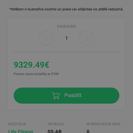
*Attēlam ir ilustratīva nozīme un prece var atšķirties no attēlā redzamā.
DAUDZUMS
9329.49€
Preces cena norādīta ar PVN
Pasūtīt
RAŽOTĀJS
ARTIKULS
IR RĪGAS NOLIKTAVĀ:
Life Fitness
SS-AB
0