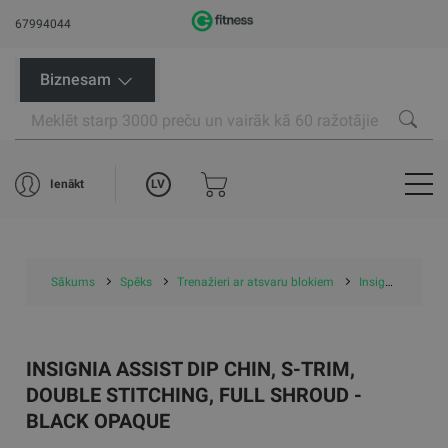
67994044
Biznesam
LV
Ienākt
Sākums
Spēks
Trenažieri ar atsvaru blokiem
Insignia Assist Dip Chin, S-Trim, Double Stitching, Full Shroud - Black Opaque
INSIGNIA ASSIST DIP CHIN, S-TRIM,
DOUBLE STITCHING, FULL SHROUD -
BLACK OPAQUE