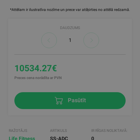
*Attēlam ir ilustratīva nozīme un prece var atšķirties no attēlā redzamā.
DAUDZUMS
10534.27€
Preces cena norādīta ar PVN
Pasūtīt
RAŽOTĀJS
ARTIKULS
IR RĪGAS NOLIKTAVĀ:
Life Fitness
SS-ADC
0