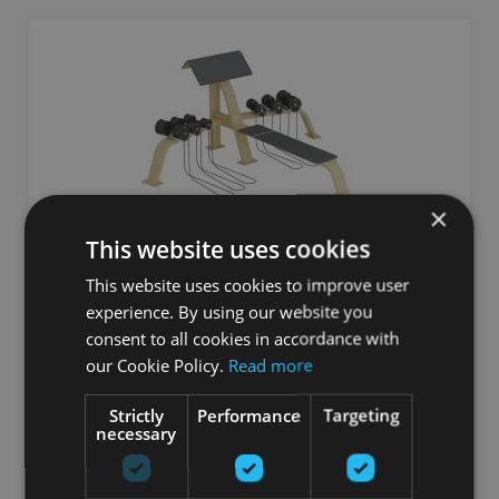
×
This website uses cookies
SCOTT BENCH WITH DUMBBELLS AND BENCH,
This website uses cookies to improve user
INTERATLETIKA
experience. By using our website you
consent to all cookies in accordance with
INTERATLETIKA
our Cookie Policy.
Read more
3435.73
€
Strictly
Performance
Targeting
necessary
Заказать