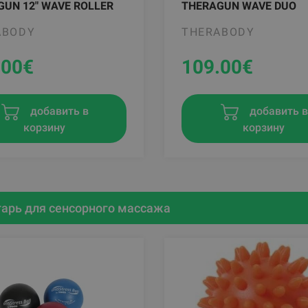
UN 12" WAVE ROLLER
THERAGUN WAVE DUO
ABODY
THERABODY
.00
€
109.00
€
добавить в
добавить 
корзину
корзину
арь для сенсорного массажа