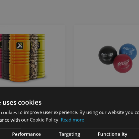
RPOINT THE GRID 1.0
ANTI-STRESS-BALL
e uses cookies
ERPOINT
TOGU
 cookies to improve user experience. By using our website you co
ance with our Cookie Policy.
Read more
34.90
€
От 5.90
€
Performance
Targeting
Functionality