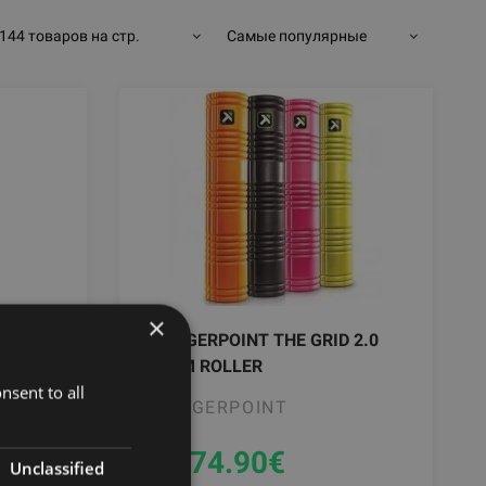
144 товаров на стр.
Самые популярные
×
TRIGGERPOINT THE GRID 2.0
FOAM ROLLER
nsent to all
TRIGGERPOINT
От 74.90
€
Unclassified