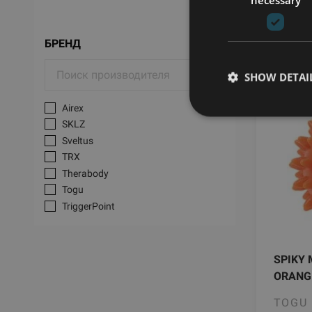
БРЕНД
SHOW DETAI
Airex
SKLZ
Sveltus
TRX
Therabody
Togu
TriggerPoint
SPIKY 
ORANGE
TOGU