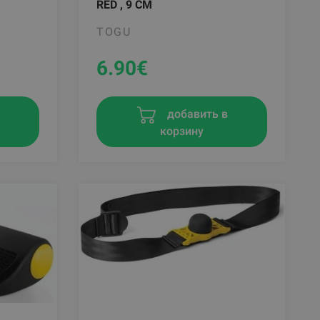
RED , 9 CM
TOGU
6.90
€
в
добавить в
корзину