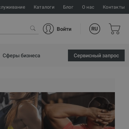
служивание
Каталоги
Блог
О нас
Контакты
RU
Войти
Сферы бизнеса
Cервисный запрос