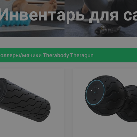
Инвентарь для 
оллеры/мячики Therabody Theragun