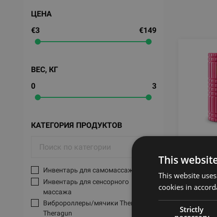
ЦЕНА
€3
€149
ВЕС, КГ
0
3
КАТЕГОРИЯ ПРОДУКТОВ
TRIGGE
This websit
TRIGG
Инвентарь для самомассажа
This website uses
Инвентарь для сенсорного
cookies in accord
массажа
От 
Вибророллеры/мячики Therabody
Strictly
Theragun
necessary