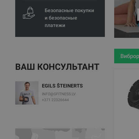
Безопасные покупки
и безопасные
платежи
Виброр
ВАШ КОНСУЛЬТАНТ
EGILS ŠTEINERTS
INFO@GFITNESS.LV
+371 22326644