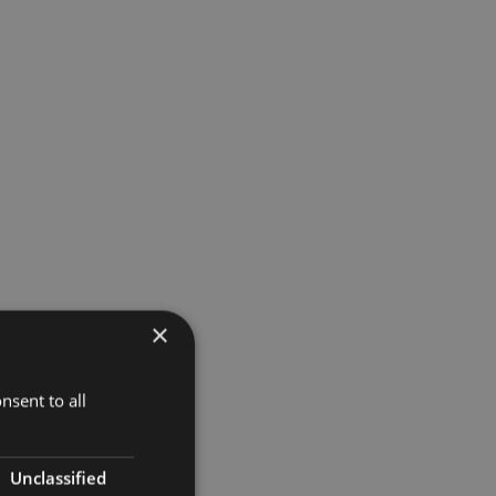
×
nsent to all
Unclassified