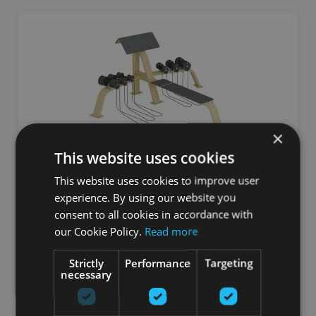
×
This website uses cookies
SCOTT BENCH WITH DUMBBELLS AND BENCH,
This website uses cookies to improve user
INTERATLETIKA
experience. By using our website you
consent to all cookies in accordance with
INTERATLETIKA
our Cookie Policy.
Read more
3435.73
€
Strictly
Performance
Targeting
necessary
Заказать