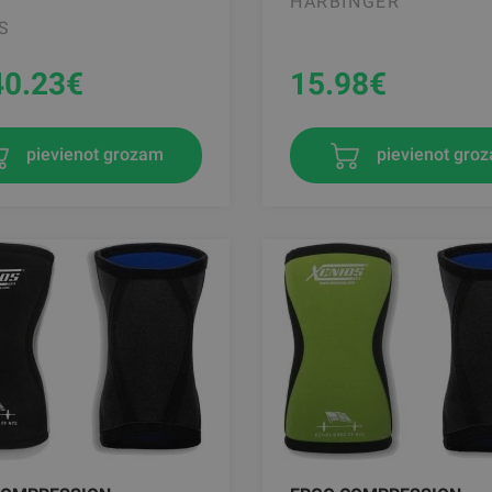
HARBINGER
S
40.23
€
15.98
€
pievienot gro
pievienot grozam