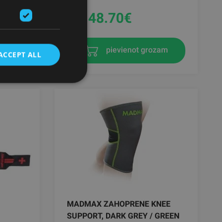
No 48.70
€
zam
pievienot grozam
ACCEPT ALL
MADMAX ZAHOPRENE KNEE
SUPPORT, DARK GREY / GREEN