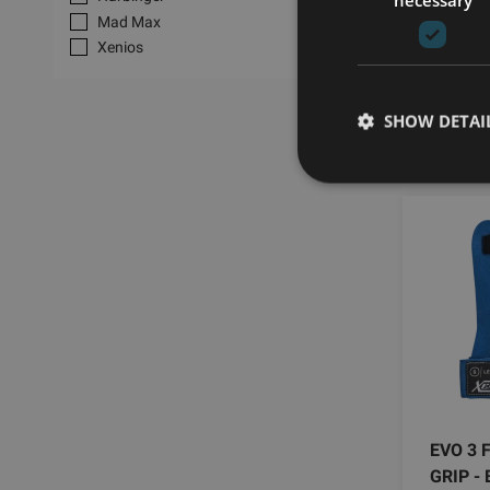
Mad Max
9.9
Xenios
SHOW DETAI
EVO 3 
GRIP -