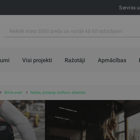
Serviss 
jumi
Visi projekti
Ražotāji
Apmācības
Brīvie svari
Saites, aizsargi, locītavu atbalsts