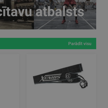
cītavu atbalsts
Parādīt visu