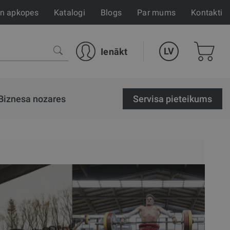
un apkopes
Katalogi
Blogs
Par mums
Kontakti
LV
Ienākt
Biznesa nozares
Servisa pieteikums