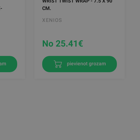
WRIST TWIST WRAP - 7.5 X 90
-
CM.
XENIOS
No 25.41
€
zam
pievienot grozam