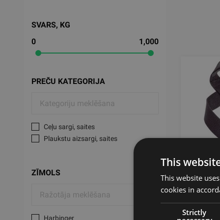
SVARS, KG
0
1,000
PREČU KATEGORIJA
Ceļu sargi, saites
Plaukstu aizsargi, saites
This websit
HARBI
ZĪMOLS
This website uses
SVARC
cookies in accord
MĪKSTI
Strictly
HARB
Harbinger
necessary