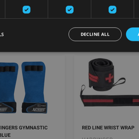
9
€
No 37.99
€
pievienot grozam
pievienot gro
LS
DECLINE ALL
FINGERS GYMNASTIC
RED LINE WRIST WRAP
 BLUE