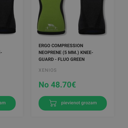
ERGO COMPRESSION
-
NEOPRENE (5 MM.) KNEE-
GUARD - FLUO GREEN
XENIOS
No 48.70
€
zam
pievienot grozam