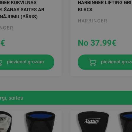
NGER KOKVILNAS
HARBINGER LIFTING GRI
ELŠANAS SAITES AR
BLACK
NĀJUMU (PĀRIS)
HARBINGER
INGER
9
€
No 37.99
€
pievienot grozam
pievienot gro
rgi, saites