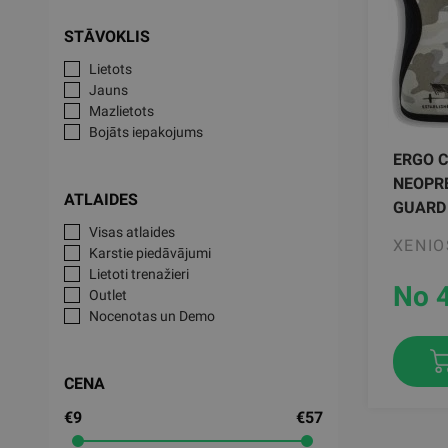
STĀVOKLIS
Lietots
Jauns
Mazlietots
Bojāts iepakojums
ERGO 
NEOPRE
ATLAIDES
GUARD
Visas atlaides
XENIO
Karstie piedāvājumi
Lietoti trenažieri
No 
Outlet
Nocenotas un Demo
CENA
€9
€57