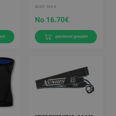
MAD MAX
No 16.70
€
zam
pievienot grozam