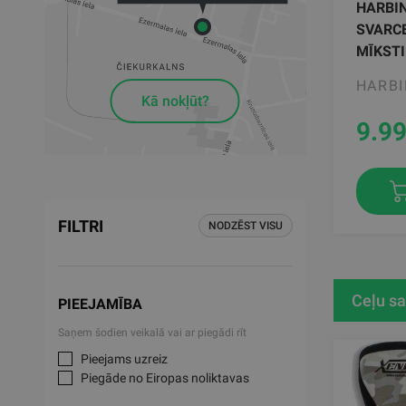
HARBI
SVARC
MĪKSTI
HARB
Kā nokļūt?
9.9
FILTRI
NODZĒST VISU
Ceļu sa
PIEEJAMĪBA
Saņem šodien veikalā vai ar piegādi rīt
Pieejams uzreiz
Piegāde no Eiropas noliktavas