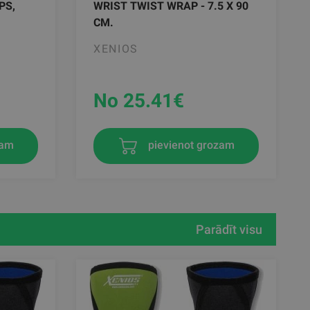
PS,
WRIST TWIST WRAP - 7.5 X 90
CM.
XENIOS
No 25.41
€
zam
pievienot grozam
Parādīt visu