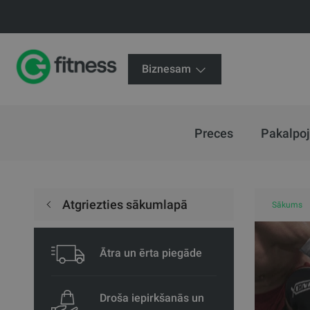
Biznesam
Preces
Pakalpo
Atgriezties sākumlapā
Sākums
Ātra un ērta piegāde
Droša iepirkšanās un