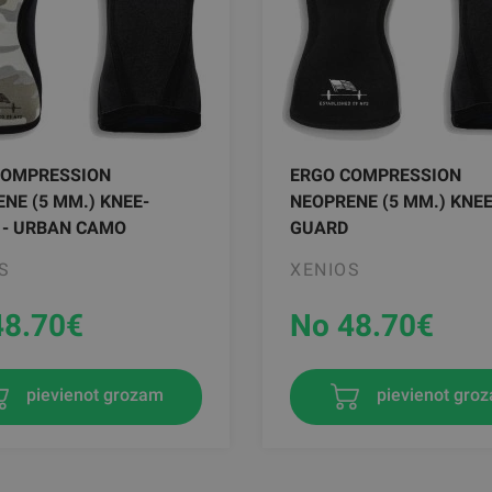
COMPRESSION
ERGO COMPRESSION
NE (5 MM.) KNEE-
NEOPRENE (5 MM.) KNEE
 - URBAN CAMO
GUARD
S
XENIOS
48.70
€
No 48.70
€
pievienot grozam
pievienot gro