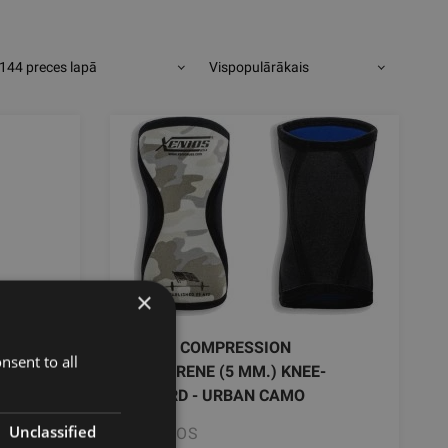
144 preces lapā
Vispopulārākais
×
PS,
ERGO COMPRESSION
nsent to all
NEOPRENE (5 MM.) KNEE-
GUARD - URBAN CAMO
Unclassified
XENIOS