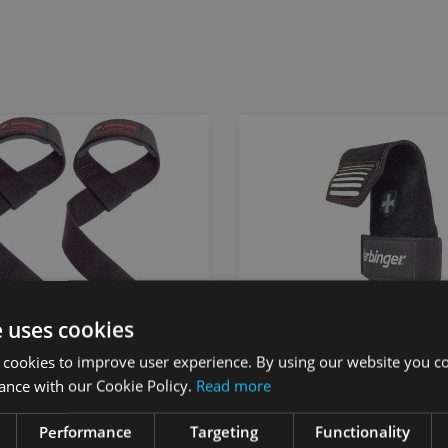
e uses cookies
NGER KOKVILNAS
HARBINGER LIFTING GRI
 cookies to improve user experience. By using our website you co
ELŠANAS SAITES AR
BLACK
ance with our Cookie Policy.
Read more
NĀJUMU (PĀRIS)
HARBINGER
Performance
Targeting
Functionality
INGER