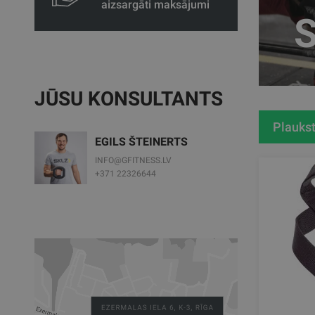
aizsargāti maksājumi
S
JŪSU KONSULTANTS
Plaukst
EGILS ŠTEINERTS
INFO@GFITNESS.LV
+371 22326644