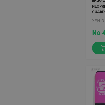
ERGO 
NEOPRE
GUARD
XENIO
No 