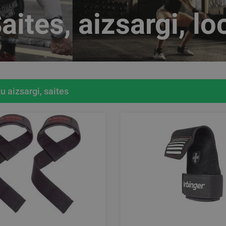
aites, aizsargi, lo
u aizsargi, saites