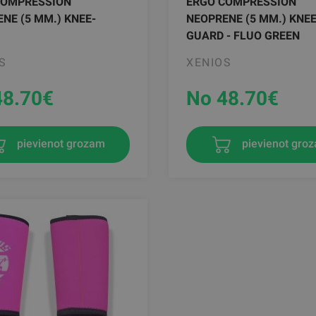
COMPRESSION
ERGO COMPRESSION
NE (5 MM.) KNEE-
NEOPRENE (5 MM.) KNEE
GUARD - FLUO GREEN
S
XENIOS
48.70
€
No 48.70
€
pievienot grozam
pievienot gro