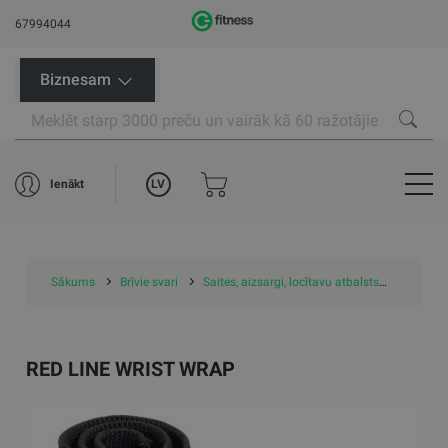
67994044
Biznesam
LV
Ienākt
Sākums
Brīvie svari
Saites, aizsargi, locītavu atbalsts
Plaukstu
RED LINE WRIST WRAP