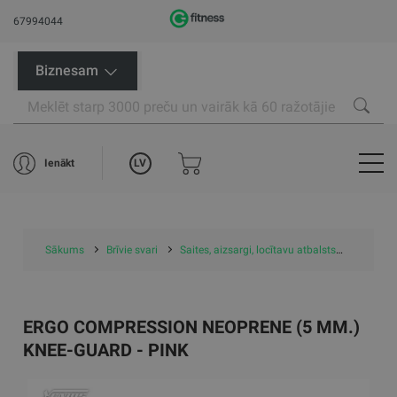
67994044
Biznesam
LV
Ienākt
Sākums
Brīvie svari
Saites, aizsargi, locītavu atbalsts
Ceļu sar
ERGO COMPRESSION NEOPRENE (5 MM.)
KNEE-GUARD - PINK