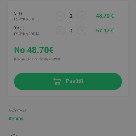
S
(1)
48.70 €
PSNYKNGD05
Xs
(1)
57.17 €
PSNYKNGD04A
No 48.70€
Preces cena norādīta ar PVN
Pasūtīt
RAŽOTĀJS
Xenios