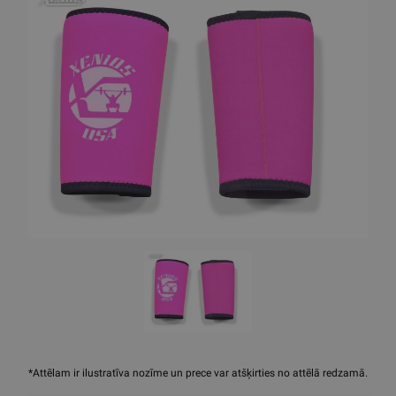
*Attēlam ir ilustratīva nozīme un prece var atšķirties no attēlā redzamā.