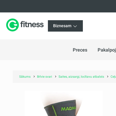
Biznesam
Preces
Pakalpo
Sākums
Brīvie svari
Saites, aizsargi, locītavu atbalsts
Ceļu