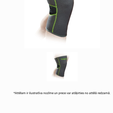
*Attēlam ir ilustratīva nozīme un prece var atšķirties no attēlā redzamā.