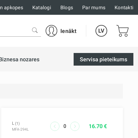
un apkopes
Katalogi
Blogs
Par mums
Kontakti
LV
Ienākt
Biznesa nozares
Servisa pieteikums
L
(1)
16.70 €
MFA-294L