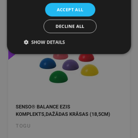
ACCEPT ALL
pievienot grozam
DECLINE ALL
-21%
SHOW DETAILS
SENSO® BALANCE EZIS
KOMPLEKTS,DAŽĀDAS KRĀSAS (18,5CM)
TOGU