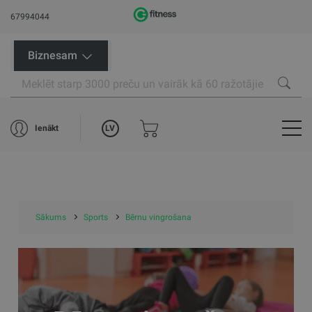
67994044
Biznesam
LV
Ienākt
Sākums
Sports
Bērnu vingrošana