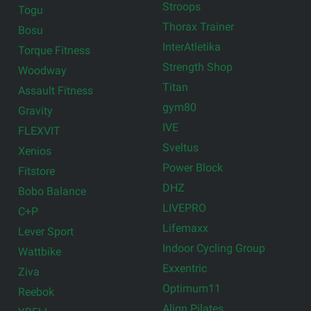
Stroops
Togu
Thorax Trainer
Bosu
InterAtletika
Torque Fitness
Strength Shop
Woodway
Titan
Assault Fitness
gym80
Gravity
IVE
FLEXVIT
Sveltus
Xenios
Power Block
Fitstore
DHZ
Bobo Balance
LIVEPRO
C+P
Lifemaxx
Lever Sport
Indoor Cycling Group
Wattbike
Exxentric
Ziva
Optimum11
Reebok
Align Pilates