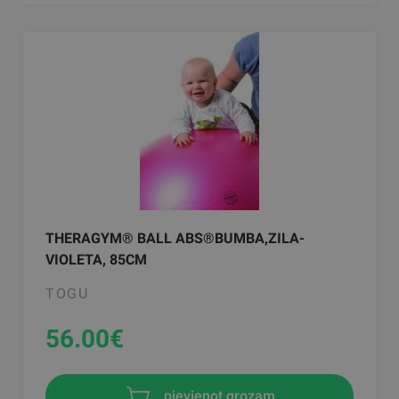
THERAGYM® BALL ABS®BUMBA,ZILA-
VIOLETA, 85CM
TOGU
56.00
€
pievienot grozam