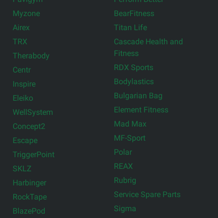
Myzone
BearFitness
Airex
Titan Life
TRX
Cascade Health and
Fitness
Therabody
RDX Sports
Centr
Bodylastics
Inspire
Bulgarian Bag
Eleiko
Element Fitness
WellSystem
Mad Max
Concept2
MF-Sport
Escape
Polar
TriggerPoint
REAX
SKLZ
Rubrig
Harbinger
Service Spare Parts
RockTape
Sigma
BlazePod