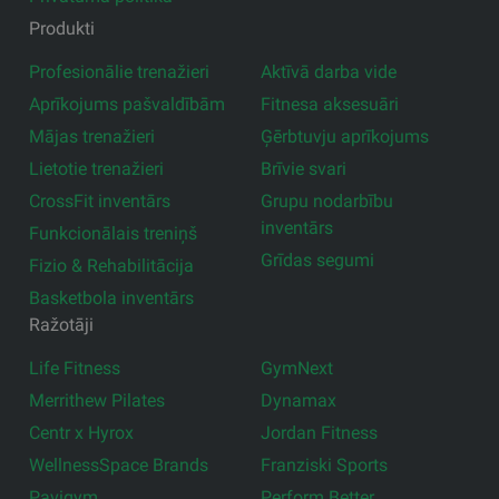
Produkti
Profesionālie trenažieri
Aktīvā darba vide
Aprīkojums pašvaldībām
Fitnesa aksesuāri
Mājas trenažieri
Ģērbtuvju aprīkojums
Lietotie trenažieri
Brīvie svari
CrossFit inventārs
Grupu nodarbību
inventārs
Funkcionālais treniņš
Grīdas segumi
Fizio & Rehabilitācija
Basketbola inventārs
Ražotāji
Life Fitness
GymNext
Merrithew Pilates
Dynamax
Centr x Hyrox
Jordan Fitness
WellnessSpace Brands
Franziski Sports
Pavigym
Perform Better