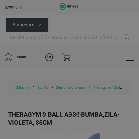
67994044
Biznesam
LV
Ienākt
Sākums
Sports
Bērnu vingrošana
Theragym® Ball ABS®bumba,zila-violeta, 85cm
THERAGYM® BALL ABS®BUMBA,ZILA-
VIOLETA, 85CM