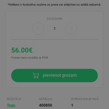
*Attēlam ir ilustratīva nozīme un prece var atšķirties no attēlā redzamā.
DAUDZUMS
56.00€
Preces cena norādīta ar PVN
pievienot grozam
RAŽOTĀJS
ARTIKULS
IR RĪGAS NOLIKTAVĀ:
Togu
400850
1