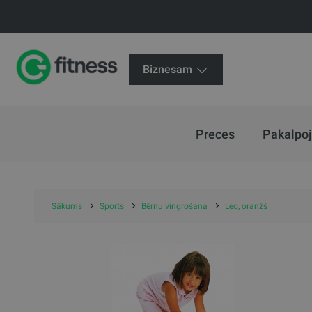
Biznesam
Preces
Pakalpo
Sākums
Sports
Bērnu vingrošana
Leo, oranžš