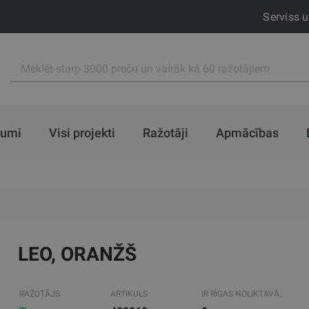
Serviss 
jumi
Visi projekti
Ražotāji
Apmācības
LEO, ORANŽŠ
RAŽOTĀJS
ARTIKULS
IR RĪGAS NOLIKTAVĀ: