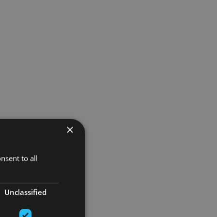
×
nsent to all
Unclassified