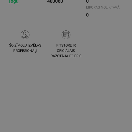
Togu
400060
0
EIROPAS NOLIKTAVĀ
0
ŠO ZĪMOLU IZVĒLAS
FITSTORE IR
PROFESIONĀĻI
OFICIĀLAIS
RAŽOTĀJA DĪLERIS