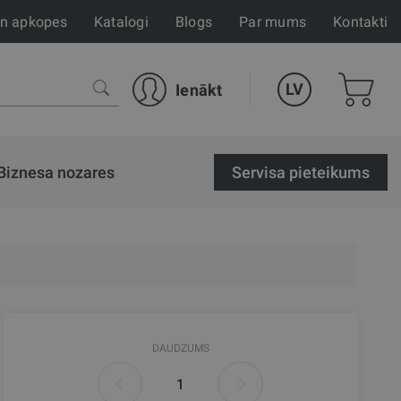
un apkopes
Katalogi
Blogs
Par mums
Kontakti
LV
Ienākt
Biznesa nozares
Servisa pieteikums
DAUDZUMS