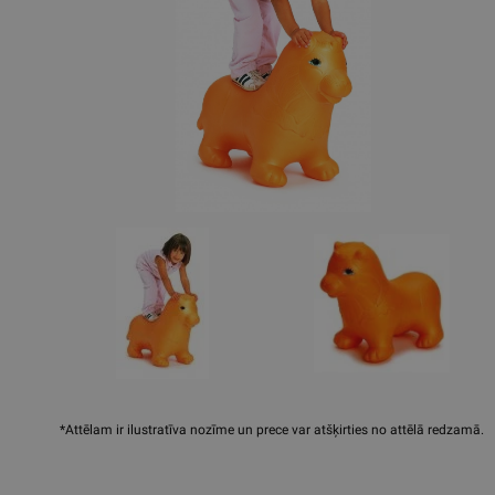
*Attēlam ir ilustratīva nozīme un prece var atšķirties no attēlā redzamā.