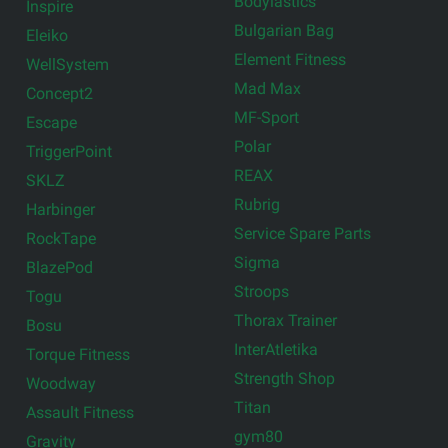
Bodylastics
Inspire
Bulgarian Bag
Eleiko
Element Fitness
WellSystem
Mad Max
Concept2
MF-Sport
Escape
Polar
TriggerPoint
REAX
SKLZ
Rubrig
Harbinger
Service Spare Parts
RockTape
Sigma
BlazePod
Stroops
Togu
Thorax Trainer
Bosu
InterAtletika
Torque Fitness
Strength Shop
Woodway
Titan
Assault Fitness
gym80
Gravity