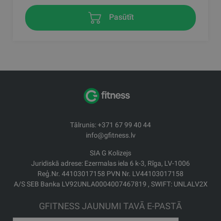
Pasūtīt
Tālrunis: +371 67 99 40 44
info@gfitness.lv
SIA G Kolizejs
Juridiskā adrese: Ezermalas iela 6 k-3, Rīga, LV-1006
Reģ.Nr. 44103017158 PVN Nr. LV44103017158
A/S SEB Banka LV92UNLA0004007467819 , SWIFT: UNLALV2X
GFITNESS JAUNUMI TAVĀ E-PASTĀ