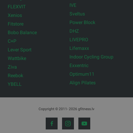
IVE
FLEXVIT
Sveltus
Xenios
Power Block
Fitstore
DHZ
Bobo Balance
LIVEPRO
C+P
Lifemaxx
Lever Sport
Indoor Cycling Group
Wattbike
Exxentric
Ziva
Optimum11
Reebok
Align Pilates
YBELL
Copyright © 2011- 2026 gfitness.lv