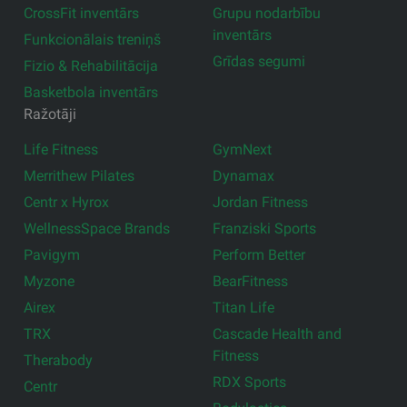
CrossFit inventārs
Grupu nodarbību
inventārs
Funkcionālais treniņš
Grīdas segumi
Fizio & Rehabilitācija
Basketbola inventārs
Ražotāji
Life Fitness
GymNext
Merrithew Pilates
Dynamax
Centr x Hyrox
Jordan Fitness
WellnessSpace Brands
Franziski Sports
Pavigym
Perform Better
Myzone
BearFitness
Airex
Titan Life
TRX
Cascade Health and
Fitness
Therabody
RDX Sports
Centr