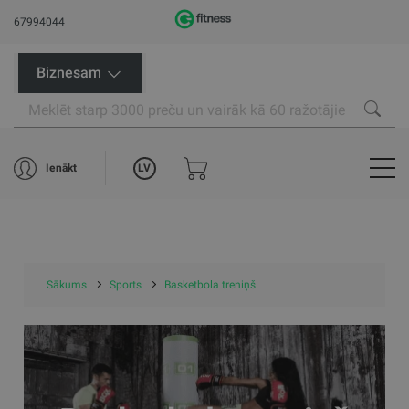
67994044
Biznesam
LV
Ienākt
Sākums
Sports
Basketbola treniņš