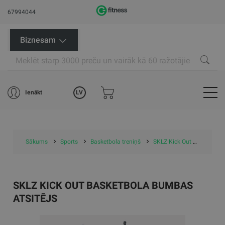
67994044
Biznesam
LV
Ienākt
Sākums
Sports
Basketbola treniņš
SKLZ Kick Out basketbola bumbas atsitējs
SKLZ KICK OUT BASKETBOLA BUMBAS
ATSITĒJS