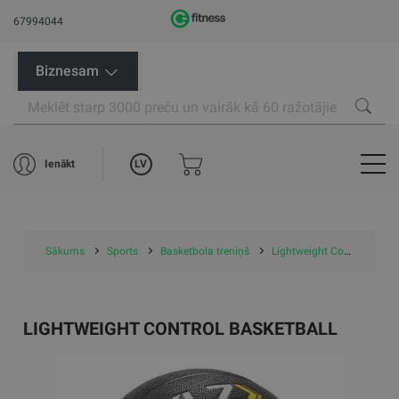
67994044
Biznesam
LV
Ienākt
Sākums
Sports
Basketbola treniņš
Lightweight Control Basketball
LIGHTWEIGHT CONTROL BASKETBALL