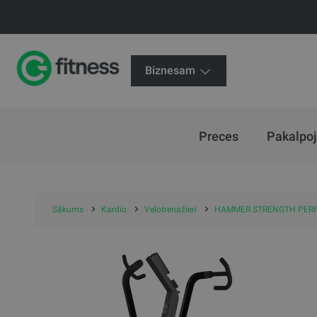
Biznesam
Preces
Pakalpo
Sākums
Kardio
Velotrenažieri
HAMMER STRENGTH PERF