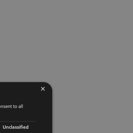
×
nsent to all
Unclassified