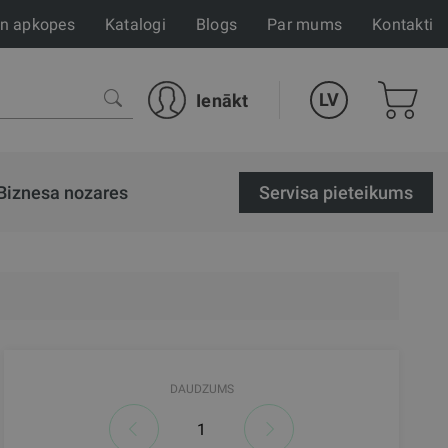
un apkopes
Katalogi
Blogs
Par mums
Kontakti
LV
Ienākt
Biznesa nozares
Servisa pieteikums
DAUDZUMS