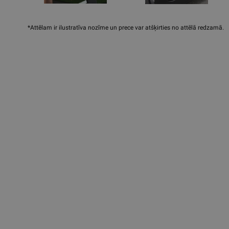
*Attēlam ir ilustratīva nozīme un prece var atšķirties no attēlā redzamā.