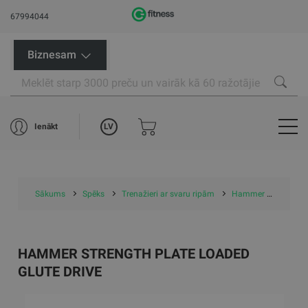
67994044
Biznesam
LV
Ienākt
Sākums
Spēks
Trenažieri ar svaru ripām
Hammer Strength Plate Loaded Glute Drive
HAMMER STRENGTH PLATE LOADED
GLUTE DRIVE