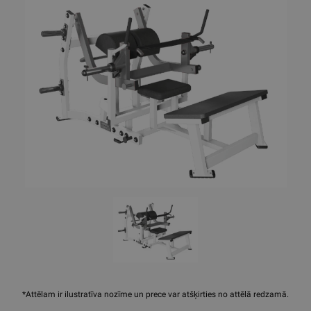
*Attēlam ir ilustratīva nozīme un prece var atšķirties no attēlā redzamā.