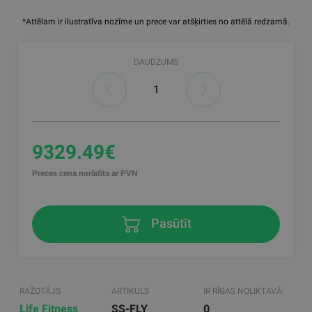
*Attēlam ir ilustratīva nozīme un prece var atšķirties no attēlā redzamā.
DAUDZUMS
9329.49€
Preces cena norādīta ar PVN
Pasūtīt
RAŽOTĀJS
ARTIKULS
IR RĪGAS NOLIKTAVĀ:
Life Fitness
SS-FLY
0