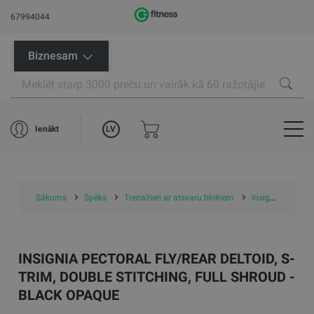
67994044
Biznesam
LV
Ienākt
Sākums
Spēks
Trenažieri ar atsvaru blokiem
Insignia Pectoral Fly/Rear Deltoid, S-Trim, Double Stitching, Full Shroud - Black Opaque
INSIGNIA PECTORAL FLY/REAR DELTOID, S-
TRIM, DOUBLE STITCHING, FULL SHROUD -
BLACK OPAQUE