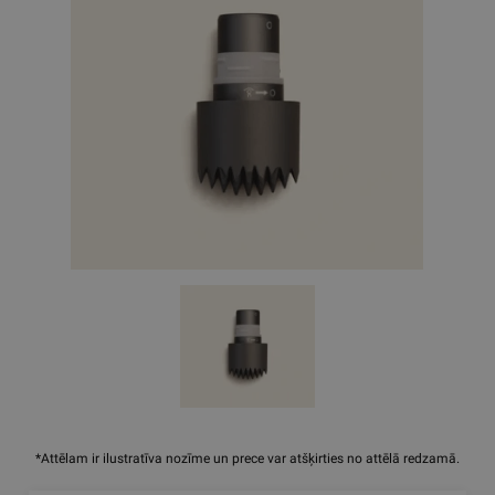
*Attēlam ir ilustratīva nozīme un prece var atšķirties no attēlā redzamā.