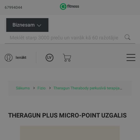
67994044
Biznesam
LV
Ienākt
Sākums
Fizio
Theragun Therabody perkusīvā terapija
Therag
THERAGUN PLUS MICRO-POINT UZGALIS