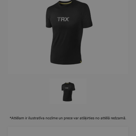
*Attēlam ir ilustratīva nozīme un prece var atšķirties no attēlā redzamā.