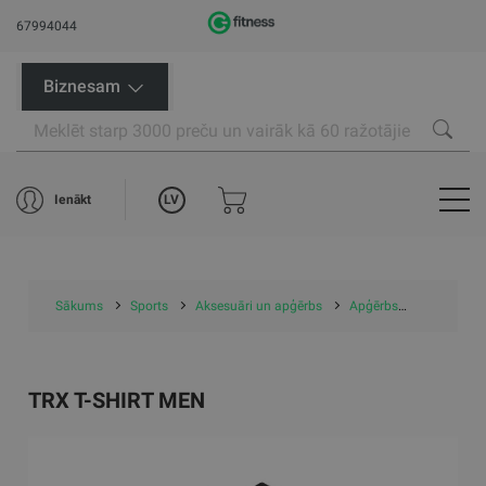
67994044
Biznesam
LV
Ienākt
Sākums
Sports
Aksesuāri un apģērbs
Apģērbs
T-Krekli
TRX T-SHIRT MEN