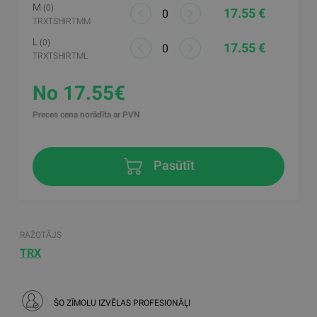
M
(0)
17.55 €
TRXTSHIRTMM
L
(0)
17.55 €
TRXTSHIRTML
No 17.55€
Preces cena norādīta ar PVN
Pasūtīt
RAŽOTĀJS
TRX
ŠO ZĪMOLU IZVĒLAS PROFESIONĀĻI