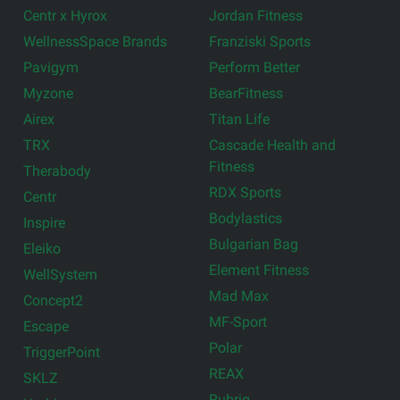
Centr x Hyrox
Jordan Fitness
WellnessSpace Brands
Franziski Sports
Pavigym
Perform Better
Myzone
BearFitness
Airex
Titan Life
TRX
Cascade Health and
Fitness
Therabody
RDX Sports
Centr
Bodylastics
Inspire
Bulgarian Bag
Eleiko
Element Fitness
WellSystem
Mad Max
Concept2
MF-Sport
Escape
Polar
TriggerPoint
REAX
SKLZ
Rubrig