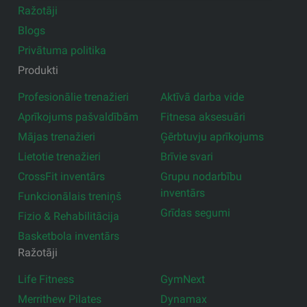
Ražotāji
Blogs
Privātuma politika
Produkti
Profesionālie trenažieri
Aktīvā darba vide
Aprīkojums pašvaldībām
Fitnesa aksesuāri
Mājas trenažieri
Ģērbtuvju aprīkojums
Lietotie trenažieri
Brīvie svari
CrossFit inventārs
Grupu nodarbību
inventārs
Funkcionālais treniņš
Grīdas segumi
Fizio & Rehabilitācija
Basketbola inventārs
Ražotāji
Life Fitness
GymNext
Merrithew Pilates
Dynamax