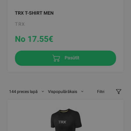
TRX T-SHIRT MEN
TRX
No 17.55
€
Pasūtīt
144 preces lapā
Vispopulārākais
Filtri