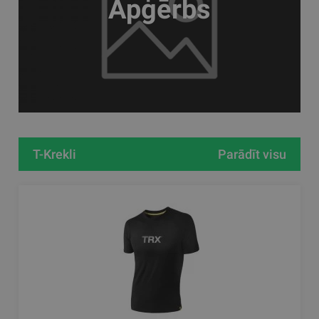
Apģērbs
T-Krekli
Parādīt visu