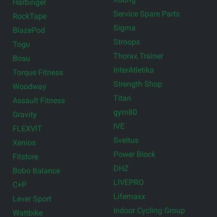
Harbinger
Service Spare Parts
RockTape
Sigma
BlazePod
Stroops
Togu
Thorax Trainer
Bosu
InterAtletika
Torque Fitness
Strength Shop
Woodway
Titan
Assault Fitness
gym80
Gravity
IVE
FLEXVIT
Sveltus
Xenios
Power Block
Fitstore
DHZ
Bobo Balance
LIVEPRO
C+P
Lifemaxx
Lever Sport
Indoor Cycling Group
Wattbike