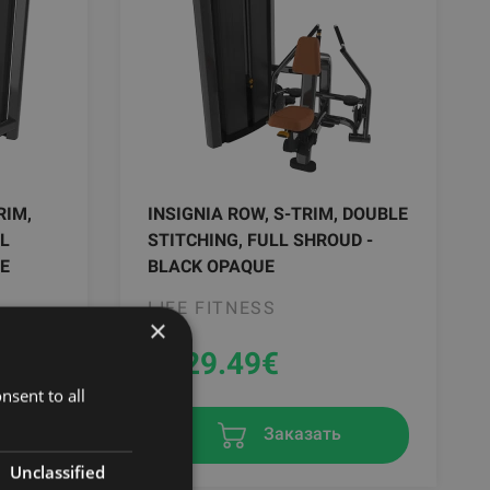
RIM,
INSIGNIA ROW, S-TRIM, DOUBLE
LL
STITCHING, FULL SHROUD -
E
BLACK OPAQUE
LIFE FITNESS
×
9329.49
€
nsent to all
Заказать
Unclassified