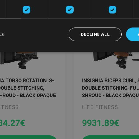
LS
DECLINE ALL
IA TORSO ROTATION, S-
INSIGNIA BICEPS CURL, 
DOUBLE STITCHING,
DOUBLE STITCHING, FU
HROUD - BLACK OPAQUE
SHROUD - BLACK OPAQU
FITNESS
LIFE FITNESS
34.27
€
9931.89
€