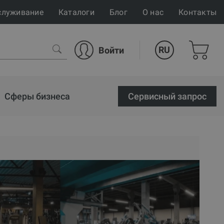
служивание
Каталоги
Блог
О нас
Контакты
RU
Войти
Сферы бизнеса
Cервисный запрос