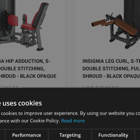
IA HIP ADDUCTION, S-
INSIGNIA LEG CURL, S-T
DOUBLE STITCHING,
DOUBLE STITCHING, FU
HROUD - BLACK OPAQUE
SHROUD - BLACK OPAQU
FITNESS
LIFE FITNESS
e uses cookies
9.49
€
9329.49
€
 cookies to improve user experience. By using our website you co
ance with our Cookie Policy.
Read more
Заказать
Заказать
Performance
Targeting
Functionality