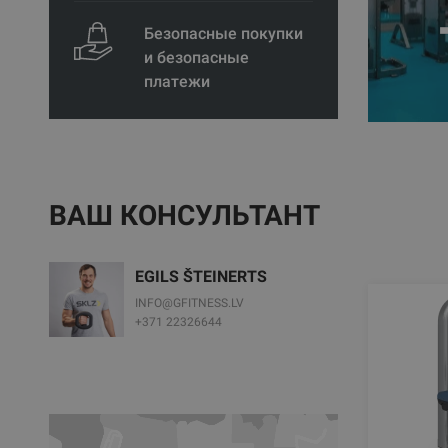
Безопасные покупки
и безопасные
платежи
ВАШ КОНСУЛЬТАНТ
EGILS ŠTEINERTS
INFO@GFITNESS.LV
+371 22326644