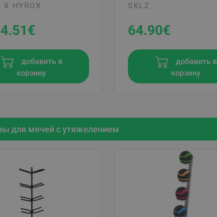
 X HYROX
SKLZ
74.51
€
64.90
€
добавить 
добавить в
корзину
корзину
ы для мячей с утяжелением