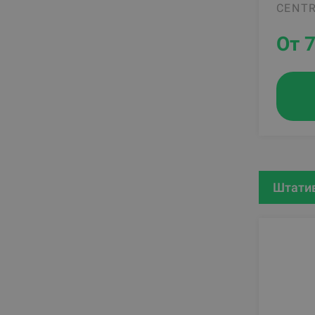
CENTR
От 
Штатив