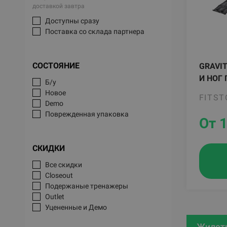
доставкой завтра
Доступны сразу
Поставка со склада партнера
СОСТОЯНИЕ
GRAVI
И НОГ 
Б/у
Новое
FITST
Demo
Поврежденная упаковка
От 
СКИДКИ
Все скидки
Closeout
Подержаные тренажеры
Outlet
Уцененные и Демо
Жилет