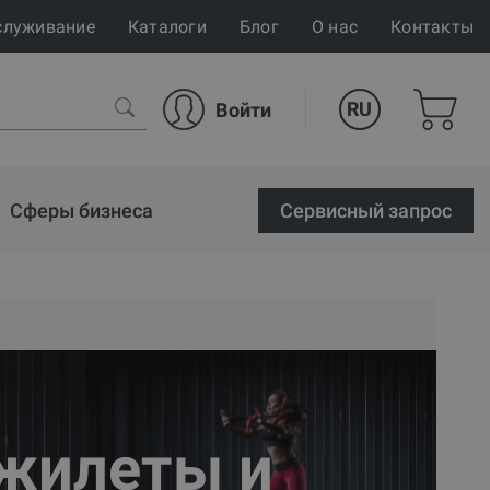
служивание
Каталоги
Блог
О нас
Контакты
RU
Войти
Сферы бизнеса
Cервисный запрос
 жилеты и