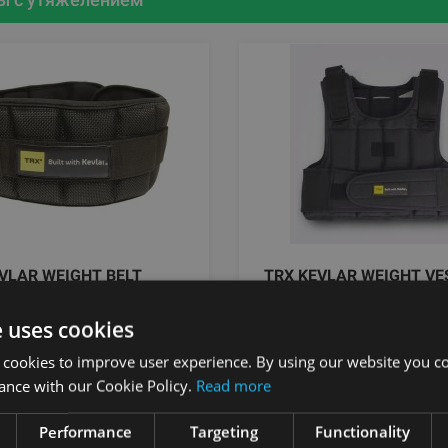
VLAR WEIGHT BELT
TRX KEVLAR WEIGHT VE
TRX
e uses cookies
 cookies to improve user experience. By using our website you co
.95
€
От 279.95
€
ance with our Cookie Policy.
Read more
Performance
Targeting
Functionality