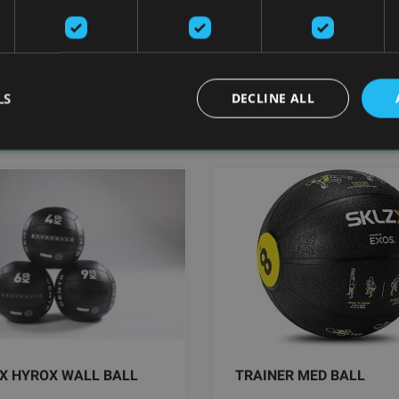
добавить в
добавить 
корзину
корзину
LS
DECLINE ALL
 утяжелением
X HYROX WALL BALL
TRAINER MED BALL