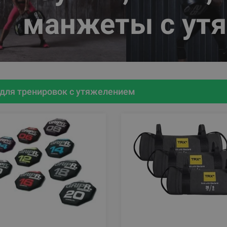
манжеты с ут
для тренировок с утяжелением