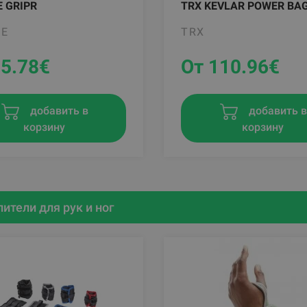
 GRIPR
TRX KEVLAR POWER BA
PE
TRX
55.78
€
От 110.96
€
добавить в
добавить 
корзину
корзину
ители для рук и ног