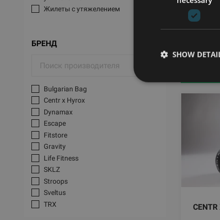
Жилеты с утяжелением
БРЕНД
SHOW DETAI
Мячи с
Bulgarian Bag
Centr x Hyrox
Dynamax
Escape
Fitstore
Gravity
Life Fitness
SKLZ
Stroops
Sveltus
TRX
CENTR 