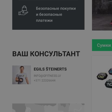
Безопасные покупки
и безопасные
платежи
Сумки 
ВАШ КОНСУЛЬТАНТ
EGILS ŠTEINERTS
INFO@GFITNESS.LV
+371 22326644