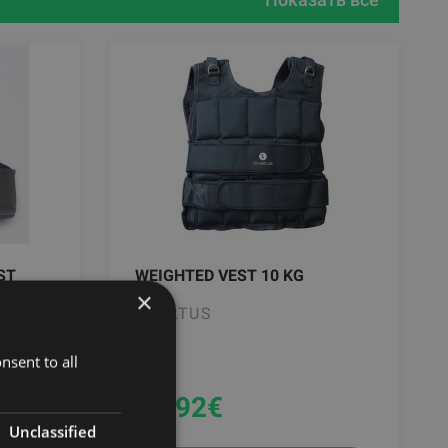
ST
WEIGHTED VEST 10 KG
×
SVELTUS
nsent to all
62.92
€
Unclassified