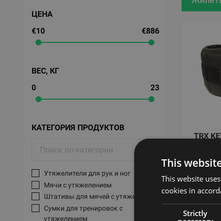
ЦЕНА
€10
€886
ВЕС, КГ
0
23
КАТЕГОРИЯ ПРОДУКТОВ
TRX KE
10LBS
This websit
TRX
Утяжелители для рук и ног
This website uses
Мячи с утяжелением
199
cookies in accord
Штативы для мячей с утяжелением
Сумки для тренировок с
Strictly
утяжелением
necessary