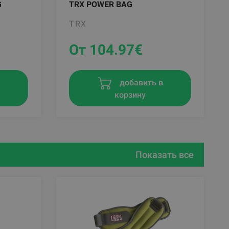
G
TRX POWER BAG
TRX
От 104.97
€
в
добавить в
корзину
Показать все