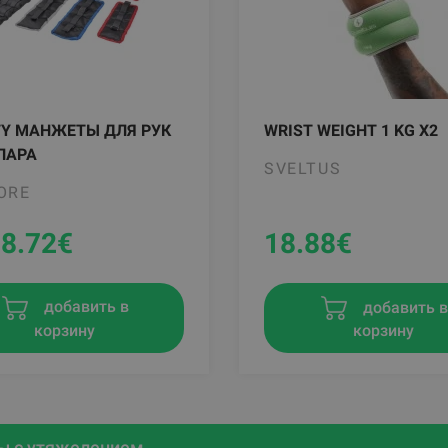
TY МАНЖЕТЫ ДЛЯ РУК
WRIST WEIGHT 1 KG X2
ПАРА
SVELTUS
ORE
18.72
€
18.88
€
добавить 
добавить в
корзину
корзину
ы с утяжелением