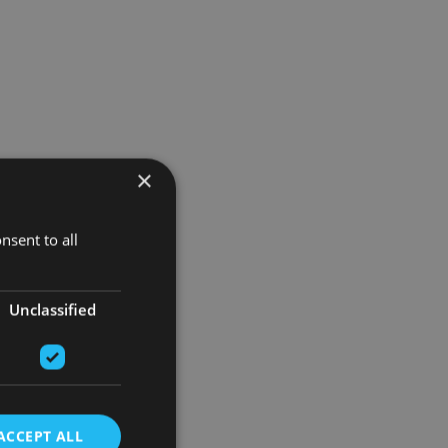
×
nsent to all
Unclassified
ACCEPT ALL