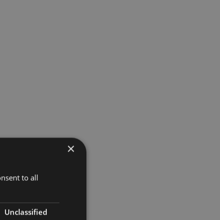
×
nsent to all
Unclassified