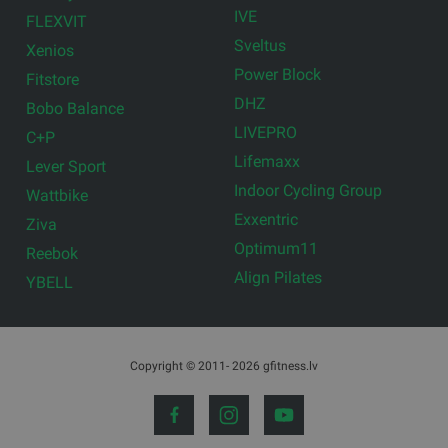
IVE
FLEXVIT
Sveltus
Xenios
Power Block
Fitstore
DHZ
Bobo Balance
LIVEPRO
C+P
Lifemaxx
Lever Sport
Indoor Cycling Group
Wattbike
Exxentric
Ziva
Optimum11
Reebok
Align Pilates
YBELL
Copyright © 2011- 2026 gfitness.lv