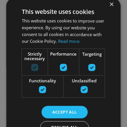
×
This website uses cookies
This website uses cookies to improve user
experience. By using our website you
consent to all cookies in accordance with
AIREX MATS HOLDING STRAP, GREY, ONE SIZE
our Cookie Policy.
Read more
FITS ALL
AIREX
Strictly
Performance
Targeting
necessary
7.20
€
Functionality
Unclassified
добавить в корзину
ACCEPT ALL