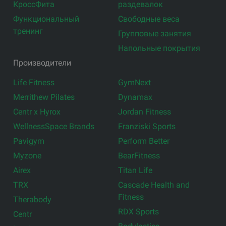
КроссФита
раздевалок
Функциональный
Свободные веса
тренинг
Групповые занятия
Напольные покрытия
Производители
Life Fitness
GymNext
Merrithew Pilates
Dynamax
Centr x Hyrox
Jordan Fitness
WellnessSpace Brands
Franziski Sports
Pavigym
Perform Better
Myzone
BearFitness
Airex
Titan Life
TRX
Cascade Health and
Fitness
Therabody
RDX Sports
Centr