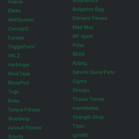
Bodylastics
Inspire
Bulgarian Bag
Eleiko
Element Fitness
WellSystem
Mad Max
Concept2
MF-Sport
Escape
Polar
TriggerPoint
REAX
SKLZ
Rubrig
Harbinger
Service Spare Parts
RockTape
Sigma
BlazePod
Stroops
Togu
Thorax Trainer
Bosu
InterAtletika
Torque Fitness
Strength Shop
Woodway
Titan
Assault Fitness
gym80
Gravity