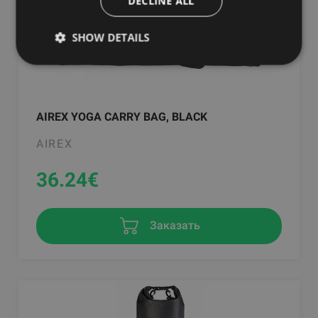
DECLINE ALL
SHOW DETAILS
AIREX YOGA CARRY BAG, BLACK
AIREX
36.24
€
Заказать