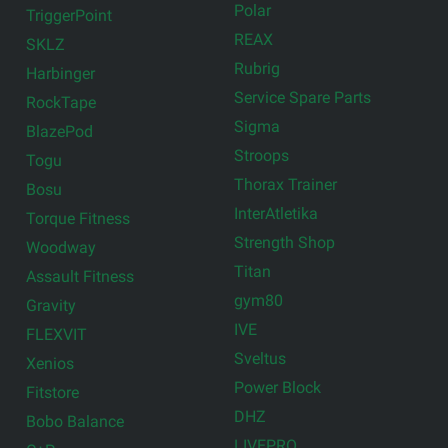
Polar
TriggerPoint
REAX
SKLZ
Rubrig
Harbinger
Service Spare Parts
RockTape
Sigma
BlazePod
Stroops
Togu
Thorax Trainer
Bosu
InterAtletika
Torque Fitness
Strength Shop
Woodway
Titan
Assault Fitness
gym80
Gravity
IVE
FLEXVIT
Sveltus
Xenios
Power Block
Fitstore
DHZ
Bobo Balance
LIVEPRO