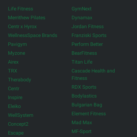
Life Fitness
GymNext
Merrithew Pilates
Dynamax
Centr x Hyrox
Jordan Fitness
WellnessSpace Brands
Franziski Sports
Pavigym
Perform Better
Myzone
BearFitness
Airex
Titan Life
TRX
Cascade Health and
Fitness
Therabody
RDX Sports
Centr
Bodylastics
Inspire
Bulgarian Bag
Eleiko
Element Fitness
WellSystem
Mad Max
Concept2
MF-Sport
Escape