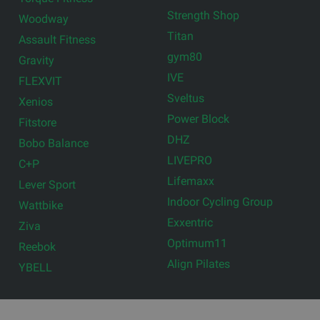
Strength Shop
Woodway
Titan
Assault Fitness
gym80
Gravity
IVE
FLEXVIT
Sveltus
Xenios
Power Block
Fitstore
DHZ
Bobo Balance
LIVEPRO
C+P
Lifemaxx
Lever Sport
Indoor Cycling Group
Wattbike
Exxentric
Ziva
Optimum11
Reebok
Align Pilates
YBELL