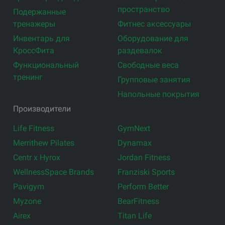
пространство
Подержанные
тренажеры
Фитнес аксессуары
Инвентарь для
Оборудование для
КроссФита
раздевалок
Функциональный
Свободные веса
тренинг
Групповые занятия
Напольные покрытия
Производители
Life Fitness
GymNext
Merrithew Pilates
Dynamax
Centr x Hyrox
Jordan Fitness
WellnessSpace Brands
Franziski Sports
Pavigym
Perform Better
Myzone
BearFitness
Airex
Titan Life