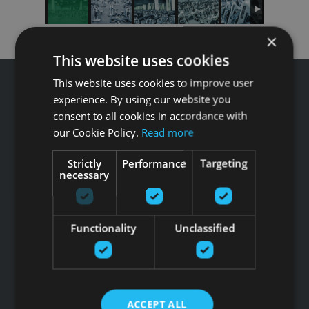
×
This website uses cookies
This website uses cookies to improve user
experience. By using our website you
consent to all cookies in accordance with
our Cookie Policy.
Read more
Звоните GFITNESS +371 67 99 40 44
info@gfitness.lv
Strictly
Performance
Targeting
necessary
SIA G Kolizejs
Юридический адрес: Бривибас гатве 439, Рига, LV-1024
Регистрационный номер 44103017158 НДС №
LV44103017158
Functionality
Unclassified
АО SEB banka LV92UNLA0004007467819 , SWIFT: UNLALV2X
НОВОСТИ GFITNESS В ВАШЕЙ ЭЛЕКТРОННОЙ
ПОЧТЕ
ACCEPT ALL