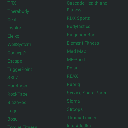
TRX
Cascade Health and
Fitness
Therabody
RDX Sports
Centr
Bodylastics
Inspire
Bulgarian Bag
Eleiko
Element Fitness
WellSystem
Mad Max
Concept2
MF-Sport
Escape
Polar
TriggerPoint
REAX
SKLZ
Rubrig
Harbinger
Service Spare Parts
RockTape
Sigma
BlazePod
Stroops
Togu
Thorax Trainer
Bosu
InterAtletika
Torque Fitness