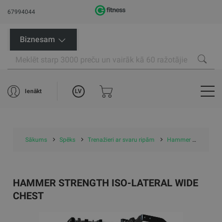
67994044
Biznesam
LV
Ienākt
Sākums
Spēks
Trenažieri ar svaru ripām
Hammer Strength Iso-Lateral Wide Chest
HAMMER STRENGTH ISO-LATERAL WIDE
CHEST