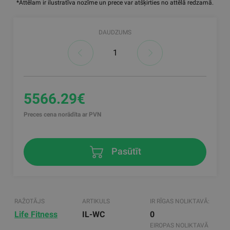
*Attēlam ir ilustratīva nozīme un prece var atšķirties no attēlā redzamā.
DAUDZUMS
5566.29€
Preces cena norādīta ar PVN
Pasūtīt
RAŽOTĀJS
ARTIKULS
IR RĪGAS NOLIKTAVĀ:
Life Fitness
IL-WC
0
EIROPAS NOLIKTAVĀ