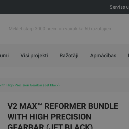
Serviss 
jumi
Visi projekti
Ražotāji
Apmācības
th High Precision Gearbar (Jet Black)
V2 MAX™ REFORMER BUNDLE
WITH HIGH PRECISION
GEARBAR (JET BLACK)