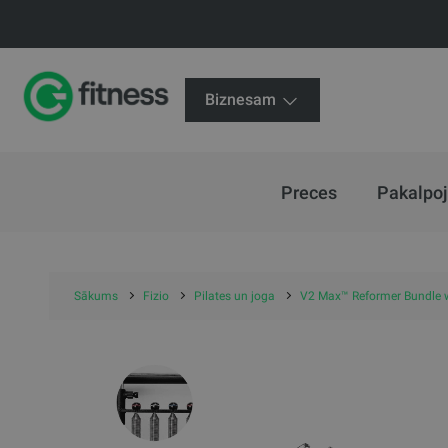
Biznesam
Preces
Pakalpo
Sākums
Fizio
Pilates un joga
V2 Max™ Reformer Bundle wi