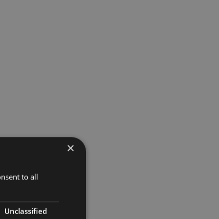
×
nsent to all
Unclassified