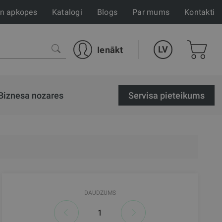
un apkopes
Katalogi
Blogs
Par mums
Kontakti
LV
Ienākt
Biznesa nozares
Servisa pieteikums
DAUDZUMS