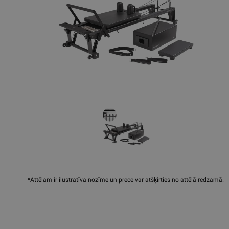
*Attēlam ir ilustratīva nozīme un prece var atšķirties no attēlā redzamā.