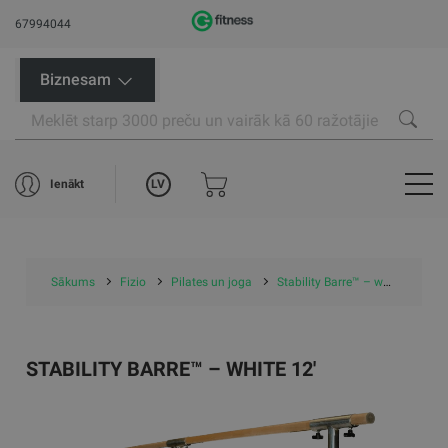
67994044
Biznesam
LV
Ienākt
Sākums
Fizio
Pilates un joga
Stability Barre™ – white 12'
STABILITY BARRE™ – WHITE 12'