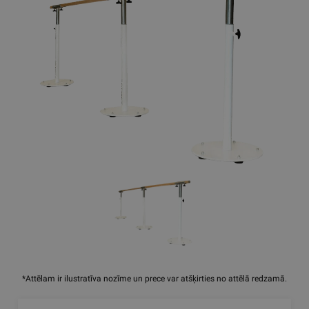
*Attēlam ir ilustratīva nozīme un prece var atšķirties no attēlā redzamā.