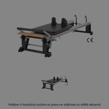
*Attēlam ir ilustratīva nozīme un prece var atšķirties no attēlā redzamā.