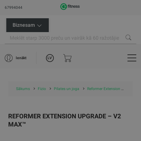
67994044
Biznesam
LV
Ienākt
Sākums
Fizio
Pilates un joga
Reformer Extension Upgrade – V2 Max™
REFORMER EXTENSION UPGRADE – V2
MAX™