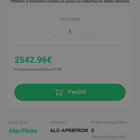
*Attēlam ir ilustratīva nozīme un prece var atšķirties no attēlā redzamā.
DAUDZUMS
2542.96€
Preces cena norādīta ar PVN
Pasūtīt
RAŽOTĀJS
ARTIKULS
IR RĪGAS NOLIKTAVĀ:
Align Pilates
ALG-APR8PROW
0
EIROPAS NOLIKTAVĀ