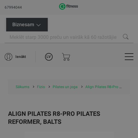
67994044
Biznesam
LV
Ienākt
Sākums
Fizio
Pilates un joga
Align Pilates R8-Pro Pilates Reformer, balts
ALIGN PILATES R8-PRO PILATES
REFORMER, BALTS