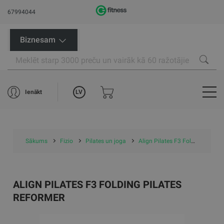
67994044
Biznesam
LV
Ienākt
Sākums
Fizio
Pilates un joga
Align Pilates F3 Folding Pilates Reformer
ALIGN PILATES F3 FOLDING PILATES
REFORMER