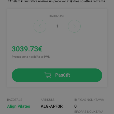
*Attēlam ir ilustratīva nozīme un prece var atšķirties no attēlā redzamā.
DAUDZUMS
3039.73€
Preces cena norādīta ar PVN
Pasūtīt
RAŽOTĀJS
ARTIKULS
IR RĪGAS NOLIKTAVĀ:
Align Pilates
ALG-APF3R
0
EIROPAS NOLIKTAVĀ