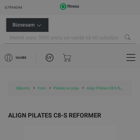
67994044
Biznesam
LV
Ienākt
Sākums
Fizio
Pilates un joga
Align Pilates C8-S Reformer
ALIGN PILATES C8-S REFORMER