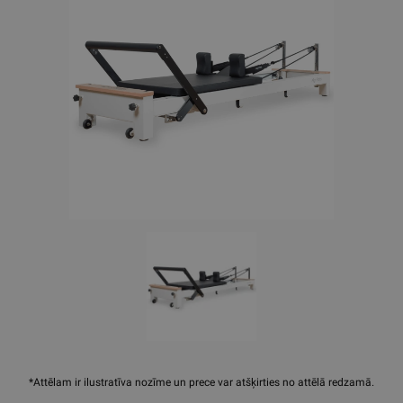
*Attēlam ir ilustratīva nozīme un prece var atšķirties no attēlā redzamā.