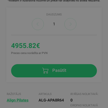
*Attēlam ir ilustratīva nozīme un prece var atšķirties no attēlā redzamā.
DAUDZUMS
4955.82€
Preces cena norādīta ar PVN
Pasūtīt
RAŽOTĀJS
ARTIKULS
IR RĪGAS NOLIKTAVĀ:
Align Pilates
ALG-APA8R64
0
EIROPAS NOLIKTAVĀ