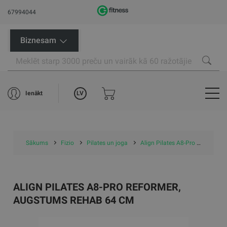
67994044
Biznesam
LV
Ienākt
Sākums
Fizio
Pilates un joga
Align Pilates A8-Pro Reformer, augstums rehab 64 cm
ALIGN PILATES A8-PRO REFORMER,
AUGSTUMS REHAB 64 CM