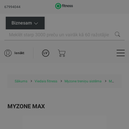
67994044
Biznesam
LV
Ienākt
Sākums
Viedais fitness
Myzone treniņu sistēma
MYZONE Max
MYZONE MAX