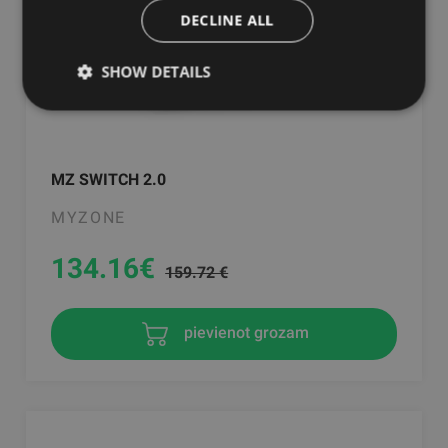
DECLINE ALL
SHOW DETAILS
MZ SWITCH 2.0
MYZONE
134.16
€
159.72 €
pievienot grozam