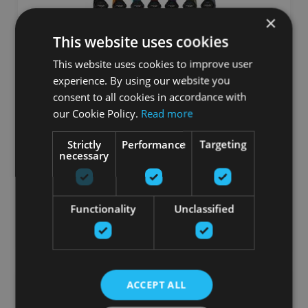
×
This website uses cookies
This website uses cookies to improve user
experience. By using our website you
consent to all cookies in accordance with
MZ-SWITCH AKSESUĀRU JOSTU KOMPLEKTS,
our Cookie Policy.
Read more
DAŽĀDAS KRĀSAS
MYZONE
Strictly
Performance
Targeting
necessary
No 20.90
€
Functionality
Unclassified
pievienot grozam
-16%
ACCEPT ALL