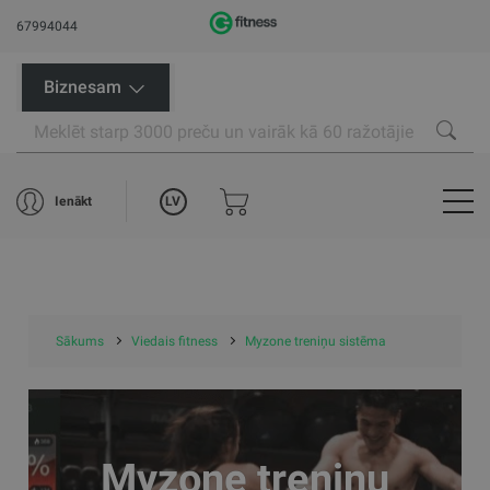
67994044
Biznesam
LV
Ienākt
Sākums
Viedais fitness
Myzone treniņu sistēma
Myzone treniņu