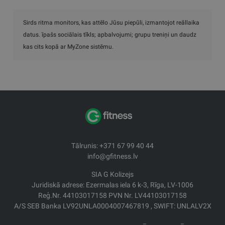
Sirds ritma monitors, kas attēlo Jūsu piepūli, izmantojot reāllaika
datus. īpašs sociālais tīkls; apbalvojumi; grupu treniņi un daudz
kas cits kopā ar MyZone sistēmu.
Tālrunis: +371 67 99 40 44
info@gfitness.lv
SIA G Kolizejs
Juridiskā adrese: Ezermalas iela 6 k-3, Rīga, LV-1006
Reģ.Nr. 44103017158 PVN Nr. LV44103017158
A/S SEB Banka LV92UNLA0004007467819 , SWIFT: UNLALV2X