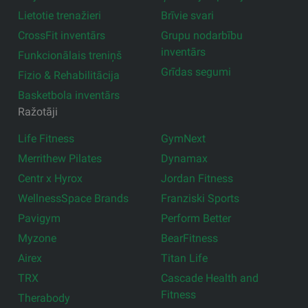
Lietotie trenažieri
Brīvie svari
CrossFit inventārs
Grupu nodarbību
inventārs
Funkcionālais treniņš
Grīdas segumi
Fizio & Rehabilitācija
Basketbola inventārs
Ražotāji
Life Fitness
GymNext
Merrithew Pilates
Dynamax
Centr x Hyrox
Jordan Fitness
WellnessSpace Brands
Franziski Sports
Pavigym
Perform Better
Myzone
BearFitness
Airex
Titan Life
TRX
Cascade Health and
Fitness
Therabody