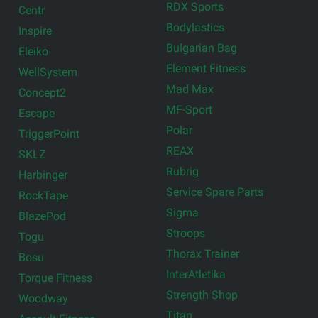
RDX Sports
Centr
Bodylastics
Inspire
Bulgarian Bag
Eleiko
Element Fitness
WellSystem
Mad Max
Concept2
MF-Sport
Escape
Polar
TriggerPoint
REAX
SKLZ
Rubrig
Harbinger
Service Spare Parts
RockTape
Sigma
BlazePod
Stroops
Togu
Thorax Trainer
Bosu
InterAtletika
Torque Fitness
Strength Shop
Woodway
Titan