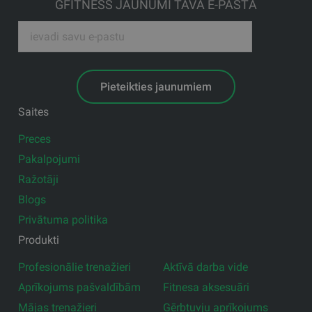
GFITNESS JAUNUMI TAVĀ E-PASTĀ
Pieteikties jaunumiem
Saites
Preces
Pakalpojumi
Ražotāji
Blogs
Privātuma politika
Produkti
Profesionālie trenažieri
Aktīvā darba vide
Aprīkojums pašvaldībām
Fitnesa aksesuāri
Mājas trenažieri
Ģērbtuvju aprīkojums