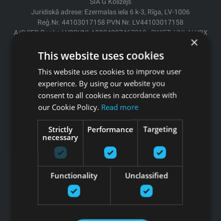
SIA G Kolizejs
Juridiskā adrese: Ezermalas iela 6 k-3, Rīga, LV-1006
Reģ.Nr. 44103017158 PVN Nr. LV44103017158
A/S SEB Banka LV92UNLA0004007467819 , SWIFT: UNLALV2X
×
This website uses cookies
GFITNESS JAUNUMI TAVĀ E-PASTĀ
This website uses cookies to improve user
experience. By using our website you
consent to all cookies in accordance with
our Cookie Policy.
Read more
Pieteikties jaunumiem
Strictly
Performance
Targeting
Saites
necessary
Preces
Pakalpojumi
Functionality
Unclassified
Ražotāji
Blogs
Privātuma politika