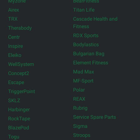
Myzone
BearFitness
Airex
Titan Life
TRX
Cascade Health and
Fitness
Therabody
RDX Sports
Centr
Bodylastics
Inspire
Bulgarian Bag
Eleiko
Element Fitness
WellSystem
Mad Max
Concept2
MF-Sport
Escape
Polar
TriggerPoint
REAX
SKLZ
Rubrig
Harbinger
Service Spare Parts
RockTape
Sigma
BlazePod
Stroops
Togu