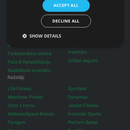
Produkti
ACCEPT ALL
Profesionālie trenažieri
Aktīvā darba vide
Aprīkojums pašvaldībām
Fitnesa aksesuāri
DECLINE ALL
Mājas trenažieri
Ģērbtuvju aprīkojums
SHOW DETAILS
Lietotie trenažieri
Brīvie svari
CrossFit inventārs
Grupu nodarbību
inventārs
Funkcionālais treniņš
Grīdas segumi
Fizio & Rehabilitācija
Basketbola inventārs
Ražotāji
Life Fitness
GymNext
Merrithew Pilates
Dynamax
Centr x Hyrox
Jordan Fitness
WellnessSpace Brands
Franziski Sports
Pavigym
Perform Better