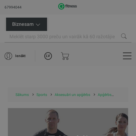
67994044
Biznesam
LV
Ienākt
Sākums
Sports
Aksesuāri un apģērbs
Apģērbs
T-Krekli