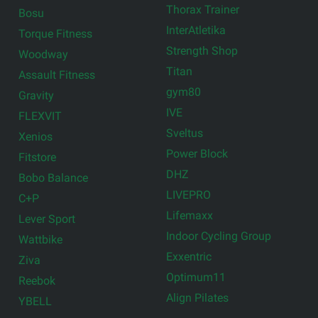
Thorax Trainer
Bosu
InterAtletika
Torque Fitness
Strength Shop
Woodway
Titan
Assault Fitness
gym80
Gravity
IVE
FLEXVIT
Sveltus
Xenios
Power Block
Fitstore
DHZ
Bobo Balance
LIVEPRO
C+P
Lifemaxx
Lever Sport
Indoor Cycling Group
Wattbike
Exxentric
Ziva
Optimum11
Reebok
Align Pilates
YBELL