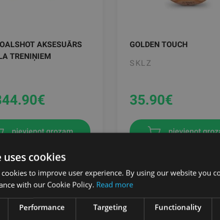
GOALSHOT AKSESUĀRS
GOLDEN TOUCH
LA TRENIŅIEM
SKLZ
344.90
€
35.90
€
pievienot gro
pievienot grozam
e uses cookies
 cookies to improve user experience. By using our website you co
ance with our Cookie Policy.
Read more
Performance
Targeting
Functionality