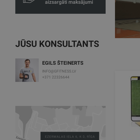
aizsargāti maksājumi
JŪSU KONSULTANTS
EGILS ŠTEINERTS
INFO@GFITNESS.LV
+371 22326644