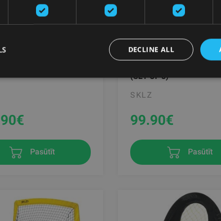
LS
DECLINE ALL
 VOLLEY NET
PRO TRAINING AGILITY 
(SET OF 8)
SKLZ
.90
€
99.90
€
Pasūtīt
Pasūtīt