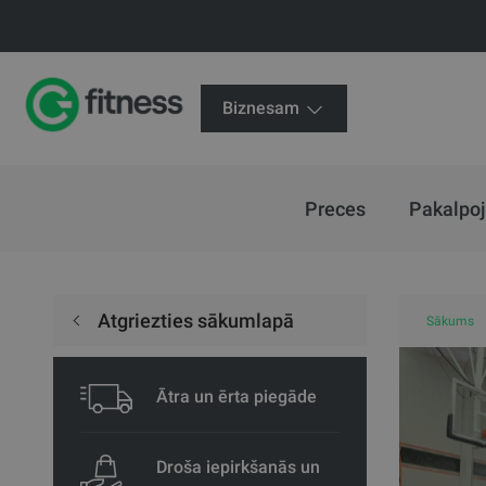
Biznesam
Preces
Pakalpo
Atgriezties sākumlapā
Sākums
Ātra un ērta piegāde
Droša iepirkšanās un