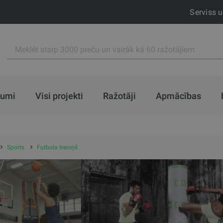
Serviss 
jumi
Visi projekti
Ražotāji
Apmācības
Sports
Futbola treniņš