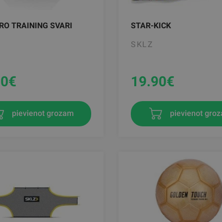
RO TRAINING SVARI
STAR-KICK
SKLZ
90
€
19.90
€
pievienot grozam
pievienot gro