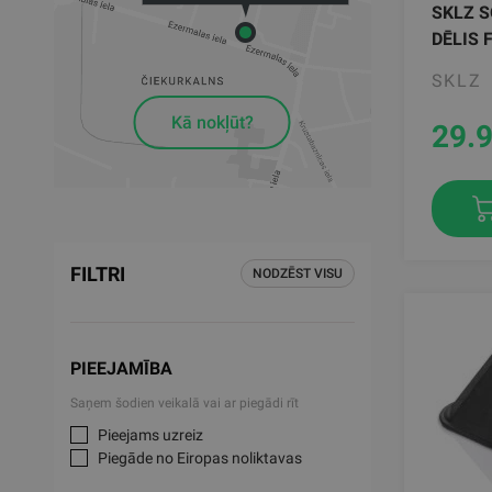
SKLZ 
DĒLIS 
SKLZ
Kā nokļūt?
29.
FILTRI
NODZĒST VISU
PIEEJAMĪBA
Saņem šodien veikalā vai ar piegādi rīt
Pieejams uzreiz
Piegāde no Eiropas noliktavas