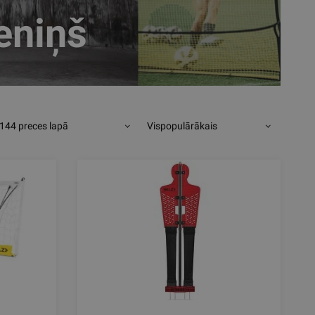
eniņš
144 preces lapā
Vispopulārākais