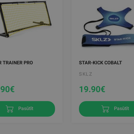
 TRAINER PRO
STAR-KICK COBALT
SKLZ
.90
€
19.90
€
Pasūtīt
Pasūtīt