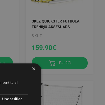
SKLZ QUICKSTER FUTBOLA
TRENIŅU AKSESUĀRS
SKLZ
159.90
€
zam
Pasūtīt
×
nsent to all
Unclassified