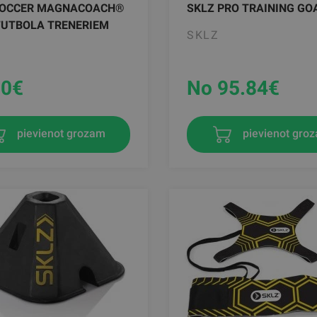
SOCCER MAGNACOACH®
SKLZ PRO TRAINING GO
FUTBOLA TRENERIEM
SKLZ
90
€
No 95.84
€
pievienot grozam
pievienot gro