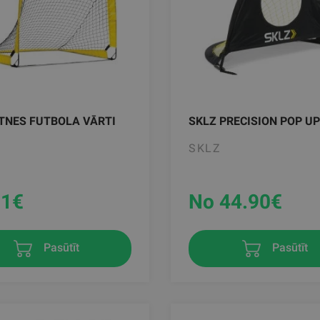
TNES FUTBOLA VĀRTI
SKLZ PRECISION POP U
SKLZ
91
€
No 44.90
€
Pasūtīt
Pasūtīt