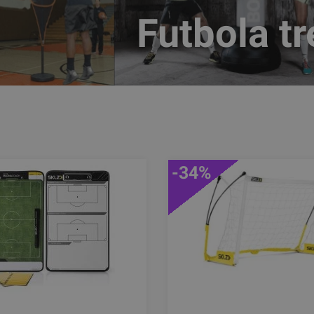
Futbola tr
-34%