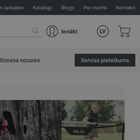
un apkopes
Katalogi
Blogs
Par mums
Kontakti
LV
Ienākt
Biznesa nozares
Servisa pieteikums