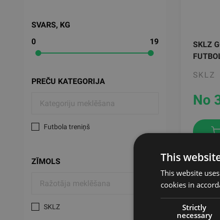
SVARS, KG
0
19
SKLZ 
FUTBO
SKLZ
PREČU KATEGORIJA
No 
Futbola treniņš
This websit
ZĪMOLS
This website uses
cookies in accord
Strictly
SKLZ
necessary