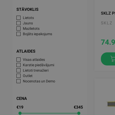
STĀVOKLIS
SKLZ P
Lietots
SKLZ
Jauns
Mazlietots
Bojāts iepakojums
74.
ATLAIDES
Visas atlaides
Karstie piedāvājumi
Lietoti trenažieri
Outlet
Nocenotas un Demo
CENA
€19
€345