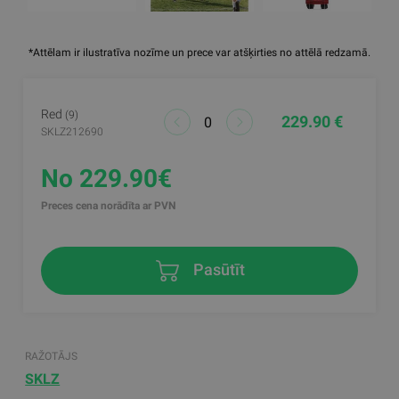
*Attēlam ir ilustratīva nozīme un prece var atšķirties no attēlā redzamā.
Red
(9)
229.90 €
SKLZ212690
No 229.90€
Preces cena norādīta ar PVN
Pasūtīt
RAŽOTĀJS
SKLZ