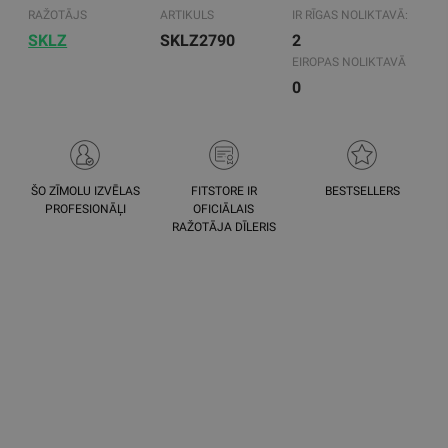
RAŽOTĀJS
ARTIKULS
IR RĪGAS NOLIKTAVĀ:
SKLZ
SKLZ2790
2
EIROPAS NOLIKTAVĀ
0
ŠO ZĪMOLU IZVĒLAS
FITSTORE IR
BESTSELLERS
PROFESIONĀĻI
OFICIĀLAIS
RAŽOTĀJA DĪLERIS