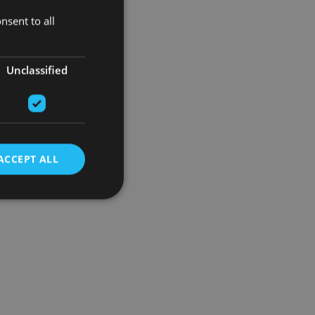
nsent to all
Unclassified
ACCEPT ALL