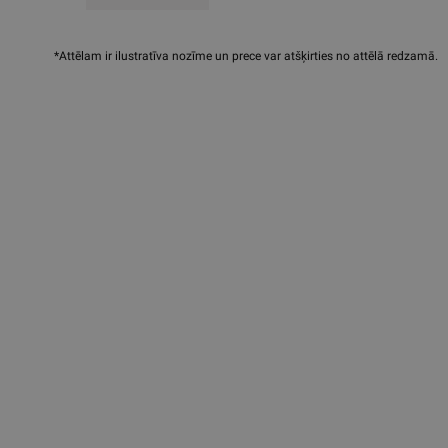
*Attēlam ir ilustratīva nozīme un prece var atšķirties no attēlā redzamā.