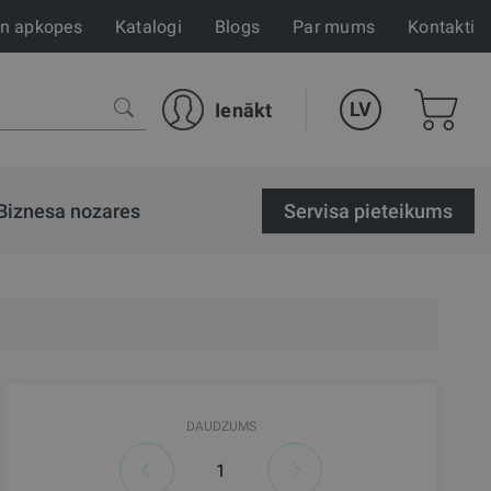
un apkopes
Katalogi
Blogs
Par mums
Kontakti
LV
Ienākt
Biznesa nozares
Servisa pieteikums
DAUDZUMS