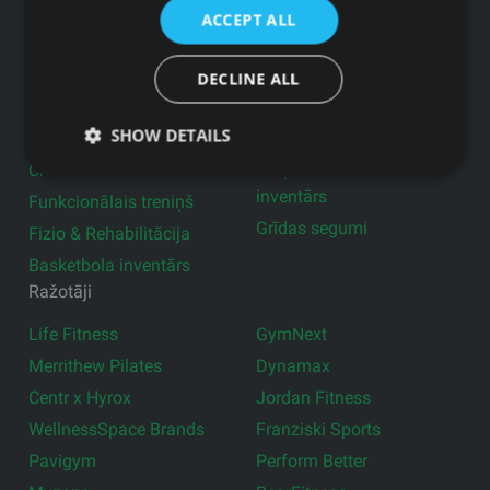
Produkti
ACCEPT ALL
Profesionālie trenažieri
Aktīvā darba vide
Aprīkojums pašvaldībām
Fitnesa aksesuāri
DECLINE ALL
Mājas trenažieri
Ģērbtuvju aprīkojums
SHOW DETAILS
Lietotie trenažieri
Brīvie svari
CrossFit inventārs
Grupu nodarbību
inventārs
Funkcionālais treniņš
Grīdas segumi
Fizio & Rehabilitācija
Basketbola inventārs
Ražotāji
Life Fitness
GymNext
Merrithew Pilates
Dynamax
Centr x Hyrox
Jordan Fitness
WellnessSpace Brands
Franziski Sports
Pavigym
Perform Better