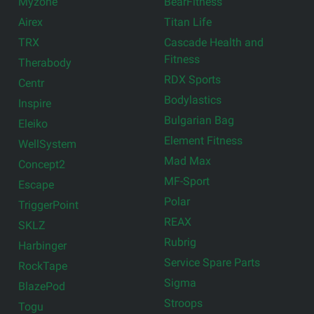
Myzone
BearFitness
Airex
Titan Life
TRX
Cascade Health and
Fitness
Therabody
RDX Sports
Centr
Bodylastics
Inspire
Bulgarian Bag
Eleiko
Element Fitness
WellSystem
Mad Max
Concept2
MF-Sport
Escape
Polar
TriggerPoint
REAX
SKLZ
Rubrig
Harbinger
Service Spare Parts
RockTape
Sigma
BlazePod
Stroops
Togu