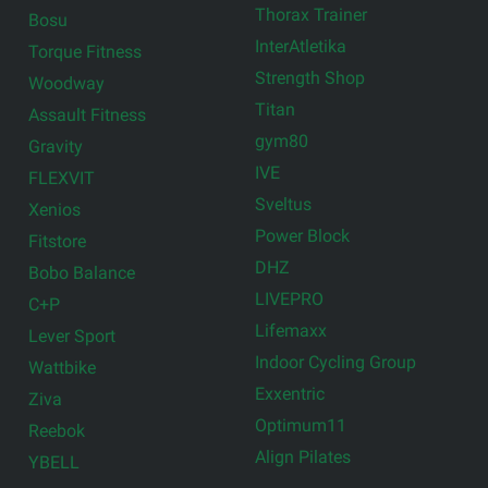
Thorax Trainer
Bosu
InterAtletika
Torque Fitness
Strength Shop
Woodway
Titan
Assault Fitness
gym80
Gravity
IVE
FLEXVIT
Sveltus
Xenios
Power Block
Fitstore
DHZ
Bobo Balance
LIVEPRO
C+P
Lifemaxx
Lever Sport
Indoor Cycling Group
Wattbike
Exxentric
Ziva
Optimum11
Reebok
Align Pilates
YBELL