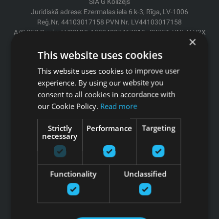
SIA G Kolizejs
Juridiskā adrese: Ezermalas iela 6 k-3, Rīga, LV-1006
Reģ.Nr. 44103017158 PVN Nr. LV44103017158
A/S SEB Banka LV92UNLA0004007467819 , SWIFT: UNLALV2X
×
This website uses cookies
GFITNESS JAUNUMI TAVĀ E-PASTĀ
This website uses cookies to improve user
experience. By using our website you
consent to all cookies in accordance with
our Cookie Policy.
Read more
Pieteikties jaunumiem
Strictly
Performance
Targeting
Saites
necessary
Preces
Pakalpojumi
Functionality
Unclassified
Ražotāji
Blogs
Privātuma politika